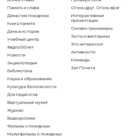
Память и слава
Огонь-друг, Огонь-враг
Династии пожарных
Интерактивные
презентации
Книга памяти
Онлайн-тренажеры
День в истории
Тесты и викторины
Учебный центр
Это интересно!
#вдпо130лет
Активности
Новости
Команды
Энциклопедия
Зал Почета
Библиотека
Наука и образование
Культура безопасности
Для педагогов
Виртуальный музей
Журнал
Видеоролики
Фильмы о пожарных
Мультфильмы о пожарных