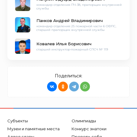
командир отделения ПЧ-38, прапорщик внутренней
службы
Панков Андрей Владимирович
командир отделения 25 пожарной части 6 ОФПС,
старший прапорщик внутренней службы
Ковалев Илья Борисович
старший инструктор‑пожарный СПСЧ № 119
Поделиться:
Субъекты
Олимпиады
Музеи и памятные места
Конкурс знатоки
Аллея славы
Проверь себя