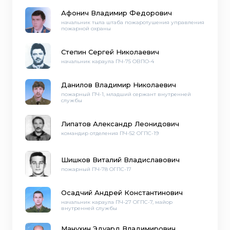
Афонич Владимир Федорович
начальник тыла штаба пожаротушения управления
пожарной охраны
Степин Сергей Николаевич
начальник караула ПЧ-75 ОВПО-4
Данилов Владимир Николаевич
пожарный ПЧ-1, младший сержант внутренней
службы
Липатов Александр Леонидович
командир отделения ПЧ-52 ОГПС-19
Шишков Виталий Владиславович
пожарный ПЧ-78 ОГПС-17
Осадчий Андрей Константинович
начальник караула ПЧ-27 ОГПС-7, майор
внутренней службы
Манухин Эдуард Владимирович