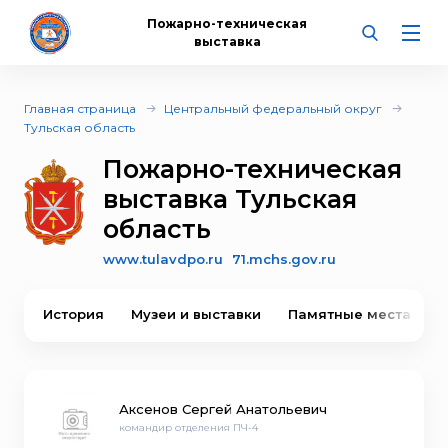
Пожарно-техническая
выставка
Главная страница
Центральный федеральный округ
Тульская область
Пожарно-техническая
выставка Тульская
область
www.tulavdpo.ru
71.mchs.gov.ru
История
Музеи и выставки
Памятные места
В
Аксенов Сергей Анатольевич
командир отделения ПЧ-4