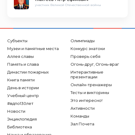
участник Великой Отечественной войны
Субъекты
Олимпиады
Музеи и памятные места
Конкурс знатоки
Аллея славы
Проверь себя
Память и слава
Огонь-друг, Огонь-враг
Династии пожарных
Интерактивные
презентации
Книга памяти
Онлайн-тренажеры
День в истории
Тесты и викторины
Учебный центр
Это интересно!
#вдпо130лет
Активности
Новости
Команды
Энциклопедия
Зал Почета
Библиотека
Наука и образование