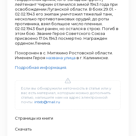
лейтенант Чиркин отличился зимой 1943 года при
освобождении Луганской области. В боях 29.01. -
02.02.1943 его экипаж уничтожил тяжелый танк,
несколько противотанковых орудий, до роты
противника, взял большое число пленных.
02.02.1943 был ранен, но остался в строю. Погиб в
этом бою. Звание Героя Советского Союза
присвоено 17.04.1943 посмертно. Награжден
орденом Ленина.
Похоронен в с. Митяхино Ростовской области.
Именем Героя
названа улица
в г. Калининске.
Подробная информация.
Если вы обнаружили неточность в статье или у
вас есть материал, которым можно дополнить
статью, напишите нам на адрес электронной
почты:
inteb@mail.ru
Страницы из книги
Скачать