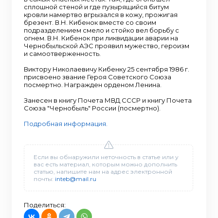
сплошной стеной и где пузырящийся битум
кровли намертво вгрызался в кожу, прожигая
брезент. В.Н. Кибенок вместе со своим
подразделением смело и стойко вел борьбу с
огнем. В.Н. Кибенок при ликвидации аварии на
Чернобыльской АЭС проявил мужество, героизм
и самоотверженность.
Виктору Николаевичу Кибенку 25 сентября 1986 г.
присвоено звание Героя Советского Союза
посмертно. Награжден орденом Ленина.
Занесен в книгу Почета МВД СССР и книгу Почета
Союза "Чернобыль" России (посмертно).
Подробная информация.
Если вы обнаружили неточность в статье или у
вас есть материал, которым можно дополнить
статью, напишите нам на адрес электронной
почты:
inteb@mail.ru
Поделиться: