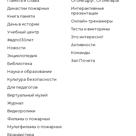
Память и слава
Огонь-друг, Огонь-враг
Династии пожарных
Интерактивные
презентации
Книга памяти
Онлайн-тренажеры
День в истории
Тесты и викторины
Учебный центр
Это интересно!
#вдпо130лет
Активности
Новости
Команды
Энциклопедия
Зал Почета
Библиотека
Наука и образование
Культура безопасности
Для педагогов
Виртуальный музей
Журнал
Видеоролики
Фильмы о пожарных
Мультфильмы о пожарных
Брандистика