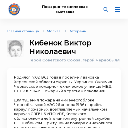
Пожарно-техническая
выставка
Главная страница
Москва
Ветераны
Кибенок Виктор
Николаевич
Герой Советского Союза, герой Чернобыля
Родился 17.02.1963 года в поселке Ивановка
Херсонской области Украины. Украинец. Окончил
Черкасское пожарно-техническое училище МВД
СССР в 1984 г. Пожарный в третьем поколении.
Для тушения пожара на 4-м энергоблоке
Чернобыльской АЭС 26 апреля 1986 г. прибыл
караул пожарных, возглавляемый начальником
караула СВПЧ-6 УПО УВД Киевского
облисполкома лейтенантом внутренней службы
В.Н. Кибенком. При тушении пожара он находился
в самых опасных местах: там, где огонь шел