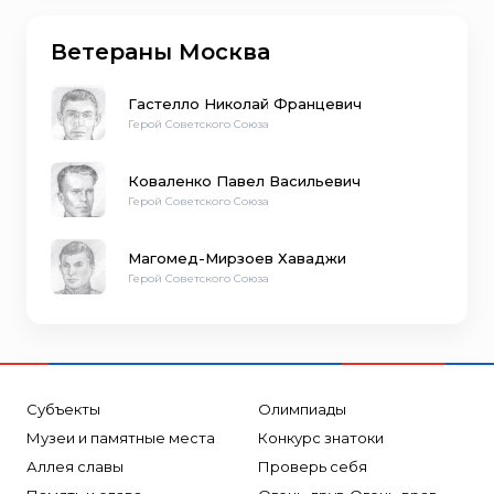
Ветераны Москва
Гастелло Николай Францевич
Герой Советского Союза
Коваленко Павел Васильевич
Герой Советского Союза
Магомед-Мирзоев Хаваджи
Герой Советского Союза
Субъекты
Олимпиады
Музеи и памятные места
Конкурс знатоки
Аллея славы
Проверь себя