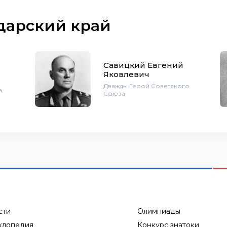
дарский край
Савицкий Евгений
Яковлевич
Дважды Герой Советского
а
Союза
сти
Олимпиады
клопедия
Конкурс знатоки