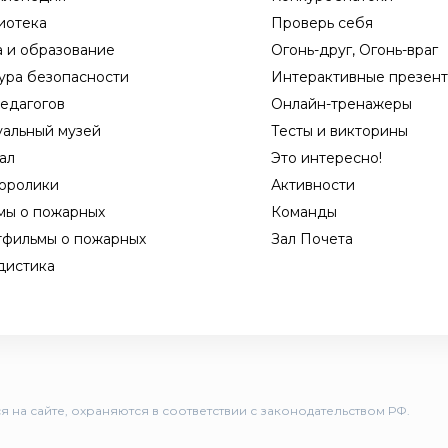
иотека
Проверь себя
а и образование
Огонь-друг, Огонь-враг
ура безопасности
Интерактивные презен
едагогов
Онлайн-тренажеры
уальный музей
Тесты и викторины
ал
Это интересно!
оролики
Активности
мы о пожарных
Команды
тфильмы о пожарных
Зал Почета
дистика
 на сайте, охраняются в соответствии с законодательством РФ.