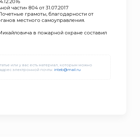
.12.2016
ой части» 804 от 31.07.2017
 Почетные грамоты, благодарности от
рганов местного самоуправления.
ихайловича в пожарной охране составил
татье или у вас есть материал, которым можно
 адрес электронной почты:
inteb@mail.ru