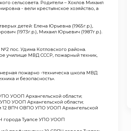
ого сельсовета. Родители – Хохлов Михаил
ировна - вели крестьянское хозяйство, а
верых детей: Елена Юрьевна (1965г.р.),
ович (1973г.р.), Михаил Юрьевич (1987г.р.).
у №2 пос. Удима Котловского района.
е училище МВД СССР, пожарный техник,
нерная пожарно -техническа школа МВД
ехника и безопасность».
ПЧ УПО УООП Архангельской области;
Ч УПО УООП Архангельской области;
сти 12 ВПЧ ОВПО УПО УООП Архангельской
ВПЧ города Туапсе УПО УООП