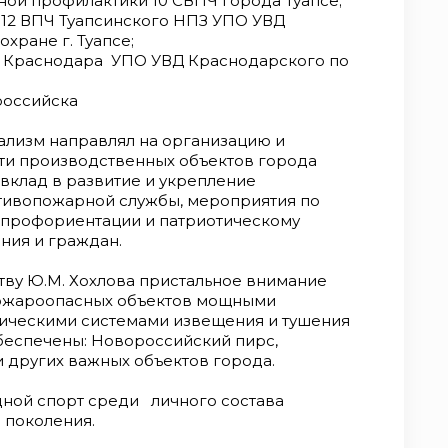
ной профилактики 10 СВПЧ города Туапсе;
и 12 ВПЧ Туапсинского НПЗ УПО УВД
хране г. Туапсе;
а Краснодара УПО УВД Краснодарского по
российска
ализм направлял на организацию и
ти производственных объектов города
вклад в развитие и укрепление
тивопожарной службы, мероприятия по
, профориентации и патриотическому
ния и граждан.
ву Ю.М. Хохлова пристальное внимание
ожароопасных объектов мощными
ическими системами извещения и тушения
беспечены: Новороссийский пирс,
и других важных объектов города.
ной спорт среди личного состава
 поколения.