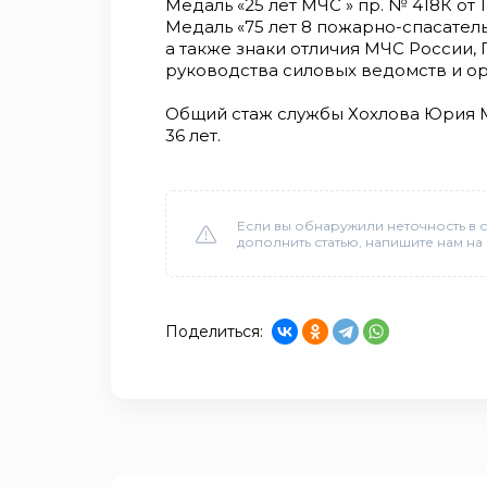
Медаль «25 лет МЧС » пр. № 418К от 14
Медаль «75 лет 8 пожарно-спасательн
а также знаки отличия МЧС России,
руководства силовых ведомств и о
Общий стаж службы Хохлова Юрия М
36 лет.
Если вы обнаружили неточность в с
дополнить статью, напишите нам на
Поделиться: