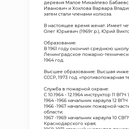
деревня Малое Михайлево Бабаевск
Иванович и Хохлова Варвара Владим
затем стали членами колхоза.
В настоящее время женат. Имеет чет
Олег Юрьевич (1969г.р.), Юрий Виктор
Образование:
В 1961 году окончил среднюю школ
Ленинградское пожарно-техническо
1964 год.
Высшее образование: Высшая инже
СССР, 1973 год. «противопожарная т
Служба в пожарной охране:
С 10.1964 - 12.1964 инструктор 11 В
1964 -1966 начальник караула 12 ВП
1966 -1967 начальник пожарной ча
области;
1967 -1969 начальник караула 10 С
Краснодарского края;