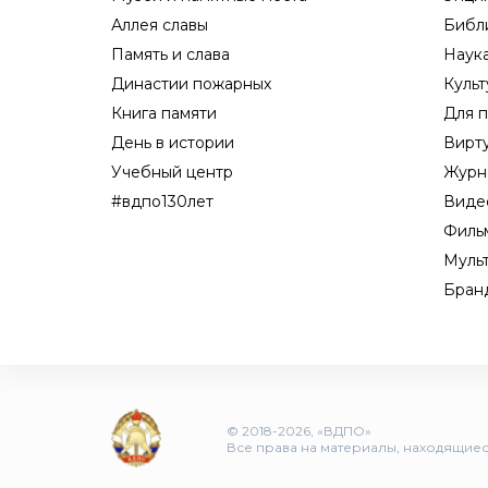
Аллея славы
Библ
Память и слава
Наук
Династии пожарных
Культ
Книга памяти
Для п
День в истории
Вирт
Учебный центр
Журн
#вдпо130лет
Виде
Филь
Муль
Бран
© 2018-2026, «ВДПО»
Все права на материалы, находящиеся