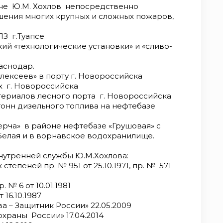
ане Ю.М. Хохлов непосредственно
шения многих крупных и сложных пожаров,
З г.Туапсе
ий «технологические установки» и «сливо-
аснодар.
лексеев» в порту г. Новороссийска
х г. Новороссийска
териалов лесного порта г. Новороссийска
онн дизельного топлива на нефтебазе
рча» в районе нефтебазе «Грушовая» с
Белая и в ворнавское водохранилище.
нутренней службы Ю.М.Хохлова:
тепеней пр. № 951 от 25.10.1971, пр. № 571
№ 6 от 10.01.1981
 16.10.1987
а – Защитник России» 22.05.2009
храны России» 17.04.2014