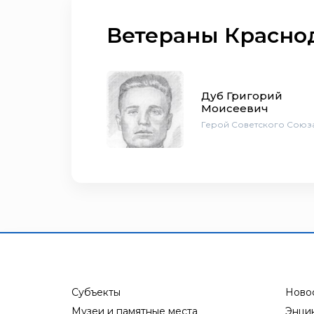
Ветераны Красно
Дуб Григорий
Моисеевич
Герой Советского Союз
Субъекты
Ново
Музеи и памятные места
Энци