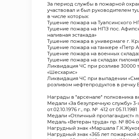
За период службы в пожарной охр
участвовал и был руководителем ту
в числе которых:
Тушение пожара на Туапсинского НП
Тушение пожара на НПЗ пос. Афипск
наливная эстакада»
Тушение пожара в универмаге г. Кр
Тушение пожара на танкере «Петр А
Тушение пожара на военных склада
Тушение пожара на складах пилома
Ликвидация ЧС при розливе 30000 т
«Шесхарис»
Ликвидация ЧС при выпадении «Сме
розливом нефтепродуктов в речку 
Награды в "арсенале" полковника в
Медали «За безупречную службу» 3-х с
от.02.10.1976 г., пр. № 412 от 05.11.1981
Медали «Отличный пропагандист» пр. 
Медаль «Ветеран труда» пр. № 804 от
Нагрудный знак «Маршала Г.К.Жуков
Нагрудный знак «365 лет пожарной о