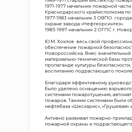
1969-1971 старший инспектор пожар
1971-1977 начальник пожарной част
Краснодарского крайисполкома по о
1977-1983 начальник 3 ОВПО город
охране завода «Нефтеорсинтез».
1983-1997 начальник 2 ОГПС г. Ново
Ю.М. Хохлов весь свой профессион
обеспечение пожарной безопаснос
Новороссийска. Внес значительный 
материально-технической базы про
пропаганде культуры безопасности
воспитанию подрастающего поколе
Благодаря эффективному руководст
было уделено оснащению взрывоп
системами пожаротушения, автомат
пожаров. Такими системами были о
нефтебаза «Шесхарис», «Грушевая» 
Активно развивал пожарно-приклад
пожарной охраны и подрастающего