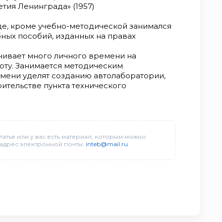
етия Ленинграда» (1957)
де, кроме учебно-методической занимался
бных пособий, изданных на правах
чивает много личного времени на
оту. Занимается методическим
мени уделят созданию автолаборатории,
оительстве пункта технического
татье или у вас есть материал, которым можно
 адрес электронной почты:
inteb@mail.ru