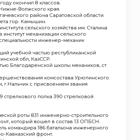
 году окончил 8 классов.
к Нижне-Волжского края.
угачевского района Саратовской области.
тета гор. Камышин.
 института сельского хозяйства им. Сталина
 в институт механизации сельского
о специальности инженер-механик
ющий учебной частью республиканской
тинской обл, КазССР.
стью Благодаренской школы механиков, ст
совершенствования комсостава Урюпинского
, г.Нальчик с присвоением звания
9 стрелкового полка 390 стрелковой
ческой роты 831 инженерно-строительного
онт, который вошел в состав 13 ОПБСН.
тель командира 186 батальона инженерного
о-Кавказский фронт.