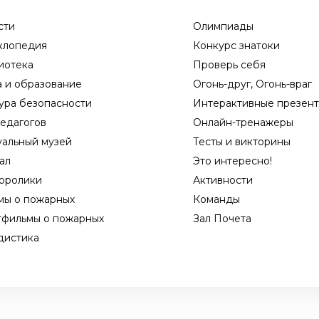
сти
Олимпиады
клопедия
Конкурс знатоки
иотека
Проверь себя
а и образование
Огонь-друг, Огонь-враг
ура безопасности
Интерактивные презен
едагогов
Онлайн-тренажеры
уальный музей
Тесты и викторины
ал
Это интересно!
оролики
Активности
мы о пожарных
Команды
тфильмы о пожарных
Зал Почета
дистика