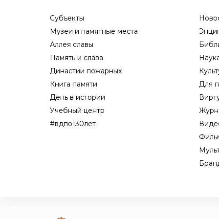
Субъекты
Ново
Музеи и памятные места
Энци
Аллея славы
Библ
Память и слава
Наук
Династии пожарных
Культ
Книга памяти
Для п
День в истории
Вирт
Учебный центр
Журн
#вдпо130лет
Виде
Филь
Муль
Бран