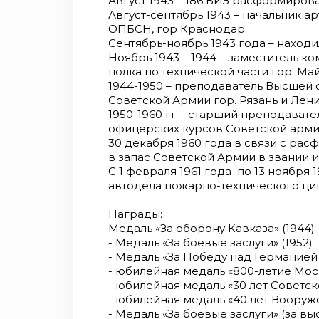
Август 1943 – 186 БИЗ расформирова
Август-сентябрь 1943 – начальник а
ОПБСН, гор Краснодар.
Сентябрь-ноябрь 1943 года – находи
Ноябрь 1943 – 1944 – заместитель 
полка по технической части гор. Ма
1944-1950 – преподаватель Высшей
Советской Армии гор. Рязань и Лени
1950-1960 гг – старший преподават
офицерских курсов Советской армии
30 декабря 1960 года в связи с р
в запас Советской Армии в звании 
С 1 февраля 1961 года по 13 ноября
автодела пожарно-технического ци
Награды:
Медаль «За оборону Кавказа» (1944)
- Медаль «За боевые заслуги» (1952)
- Медаль «За Победу над Германией в
- юбилейная медаль «800-летие Моск
- юбилейная медаль «30 лет Советск
- юбилейная медаль «40 лет Вооруж
- Медаль «За боевые заслуги» (за выс