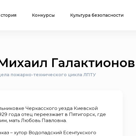
стория
Конкурсы
Культура безопасности
Михаил Галактионов
дела пожарно-технического цикла ЛПТУ
Мельниковке Черкасского уезда Киевской
1929 года отец переезжает в Пятигорск, где
чим, мать Любовь Павловна.
вказ – хутор Водопадский Есентукского