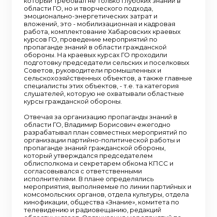
который требовал не только глубоких знаний в
области ГО, но и творческого подхода,
эмоционально-энергетических затрат и
вложений, это - мобилизационная и кадровая
работа, комплектование Хабаровских краевых
курсов ГО, проведение мероприятий по
пропаганде знаний в области гражданской
обороны. На краевых курсах ГО проходили
подготовку председатели сельских и поселковых
Советов, руководители промышленных и
сельскохозяйственных объектов, а также главные
специалисты этих объектов, - т.е. та категория
слушателей, которую не охватывали областные
курсы гражданской обороны.
Отвечая за организацию пропаганды знаний в
области ГО, Владимир Борисович ежегодно
разрабатывал план совместных мероприятий по
организации партийно-политической работы и
пропаганде знаний гражданской обороны,
который утверждался председателем
облисполкома и секретарем обкома КПСС и
согласовывался с ответственными
исполнителями. В плане определялись
мероприятия, выполняемые по линии партийных и
комсомольских органов, отдела культуры, отдела
кинофикации, общества «Знание», комитета по
телевидению и радиовещанию, редакций