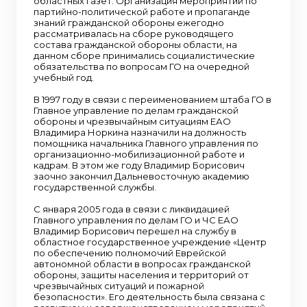
областных газет. Организация мероприятий по
партийно-политической работе и пропаганде
знаний гражданской обороны ежегодно
рассматривалась на сборе руководящего
состава гражданской обороны области, на
данном сборе принимались социалистические
обязательства по вопросам ГО на очередной
учебный год.
В 1997 году в связи с переименованием штаба ГО в
Главное управление по делам гражданской
обороны и чрезвычайным ситуациям ЕАО
Владимира Норкина назначили на должность
помощника начальника Главного управления по
организационно-мобилизационной работе и
кадрам. В этом же году Владимир Борисович
заочно закончил Дальневосточную академию
государственной службы.
С января 2005 года в связи с ликвидацией
Главного управления по делам ГО и ЧС ЕАО
Владимир Борисович перешел на службу в
областное государственное учреждение «Центр
по обеспечению полномочий Еврейской
автономной области в вопросах гражданской
обороны, защиты населения и территорий от
чрезвычайных ситуаций и пожарной
безопасности». Его деятельность была связана с