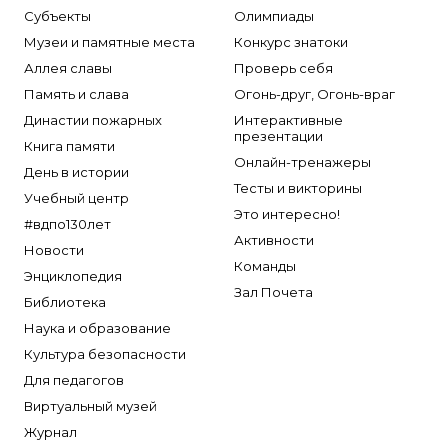
Субъекты
Олимпиады
Музеи и памятные места
Конкурс знатоки
Аллея славы
Проверь себя
Память и слава
Огонь-друг, Огонь-враг
Династии пожарных
Интерактивные
презентации
Книга памяти
Онлайн-тренажеры
День в истории
Тесты и викторины
Учебный центр
Это интересно!
#вдпо130лет
Активности
Новости
Команды
Энциклопедия
Зал Почета
Библиотека
Наука и образование
Культура безопасности
Для педагогов
Виртуальный музей
Журнал