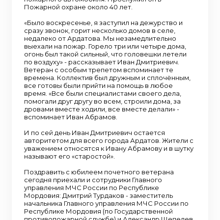
Пожарной охране около 40 лет.
«Было воскресенье, я заступил на дежурство и
сразу звонок, горит несколько домов в селе,
недалеко от Ардатова. Мы незамедлительно
выехали на пожар. Горело три или четыре дома,
огонь был такой сильный, что головешки летели
по воздуху» - рассказывает Иван Дмитриевич.
Ветеран с особым трепетом вспоминает те
времена. Коллектив был дружным и сплочённым,
все готовы были прийти на помощь в любое
время. «Все были специалистами своего дела,
помогали друг другу во всем, строили дома, за
дровами вместе ходили, все вместе делали» -
вспоминает Иван Абрамов.
И по сей день Иван Дмитриевич остается
авторитетом для всего города Ардатов. Жители с
уважением относятся к Ивану Абрамову и в шутку
называют его «старостой».
Поздравить с юбилеем почетного ветерана
сегодня приехали и сотрудники Главного
управления МЧС России по Республике
Мордовия: Дмитрий Турдаков - заместитель
начальника Главного управления МЧС России по
Республике Мордовия (по Государственной
противопожарной службе) и Александр Шепелев