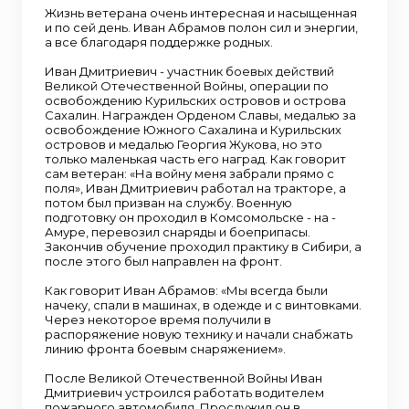
Жизнь ветерана очень интересная и насыщенная
и по сей день. Иван Абрамов полон сил и энергии,
а все благодаря поддержке родных.
Иван Дмитриевич - участник боевых действий
Великой Отечественной Войны, операции по
освобождению Курильских островов и острова
Сахалин. Награжден Орденом Славы, медалью за
освобождение Южного Сахалина и Курильских
островов и медалью Георгия Жукова, но это
только маленькая часть его наград. Как говорит
сам ветеран: «На войну меня забрали прямо с
поля», Иван Дмитриевич работал на тракторе, а
потом был призван на службу. Военную
подготовку он проходил в Комсомольске - на -
Амуре, перевозил снаряды и боеприпасы.
Закончив обучение проходил практику в Сибири, а
после этого был направлен на фронт.
Как говорит Иван Абрамов: «Мы всегда были
начеку, спали в машинах, в одежде и с винтовками.
Через некоторое время получили в
распоряжение новую технику и начали снабжать
линию фронта боевым снаряжением».
После Великой Отечественной Войны Иван
Дмитриевич устроился работать водителем
пожарного автомобиля. Прослужил он в