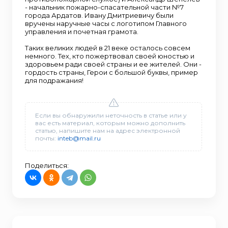
- начальник пожарно-спасательной части №7
города Ардатов. Ивану Дмитриевичу были
вручены наручные часы с логотипом Главного
управления и почетная грамота.
Таких великих людей в 21 веке осталось совсем
немного. Тех, кто пожертвовал своей юностью и
здоровьем ради своей страны и ее жителей. Они -
гордость страны, Герои с большой буквы, пример
для подражания!
Если вы обнаружили неточность в статье или у
вас есть материал, которым можно дополнить
статью, напишите нам на адрес электронной
почты:
inteb@mail.ru
Поделиться: