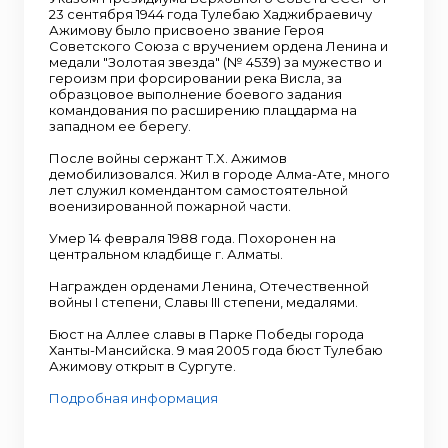
23 сентября 1944 года Тулебаю Хаджибраевичу
Ажимову было присвоено звание Героя
Советского Союза с вручением ордена Ленина и
медали "Золотая звезда" (№ 4539) за мужество и
героизм при форсировании река Висла, за
образцовое выполнение боевого задания
командования по расширению плацдарма на
западном ее берегу.
После войны сержант Т.X. Ажимов
демобилизовался. Жил в городе Алма-Ате, много
лет служил комендантом самостоятельной
военизированной пожарной части.
Умер 14 февраля 1988 года. Похоронен на
центральном кладбище г. Алматы.
Награжден орденами Ленина, Отечественной
войны I степени, Славы III степени, медалями.
Бюст на Аллее славы в Парке Победы города
Ханты-Мансийска. 9 мая 2005 года бюст Тулебаю
Ажимову открыт в Сургуте.
Подробная информация