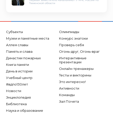
первый заместитель начальника ГУ МЧС России по
Тюменской области
Субъекты
Олимпиады
Музеи и памятные места
Конкурс знатоки
Аллея славы
Проверь себя
Память и слава
Огонь-друг, Огонь-враг
Династии пожарных
Интерактивные
презентации
Книга памяти
Онлайн-тренажеры
День в истории
Тесты и викторины
Учебный центр
Это интересно!
#вдпо130лет
Активности
Новости
Команды
Энциклопедия
Зал Почета
Библиотека
Наука и образование