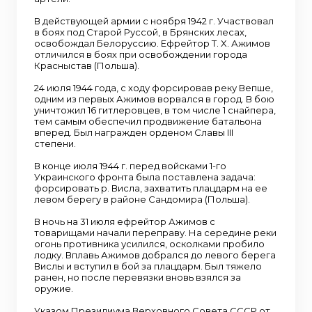
В действующей армии с ноября 1942 г. Участвовал
в боях под Старой Руссой, в Брянских лесах,
освобождал Белоруссию. Ефрейтор Т. X. Ажимов
отличился в боях при освобождении города
Красныстав (Польша).
24 июля 1944 года, с ходу форсировав реку Вепше,
одним из первых Ажимов ворвался в город. В бою
уничтожил 16 гитлеровцев, в том числе 1 снайпера,
тем самым обеспечил продвижение батальона
вперед. Был награжден орденом Славы III
степени.
В конце июля 1944 г. перед войсками 1-го
Украинского фронта была поставлена задача:
форсировать р. Висла, захватить плацдарм на ее
левом берегу в районе Сандомира (Польша).
В ночь на 31 июля ефрейтор Ажимов с
товарищами начали переправу. На середине реки
огонь противника усилился, осколками пробило
лодку. Вплавь Ажимов добрался до левого берега
Вислы и вступил в бой за плацдарм. Был тяжело
ранен, но после перевязки вновь взялся за
оружие.
Указом Президиума Верховного Совета СССР от