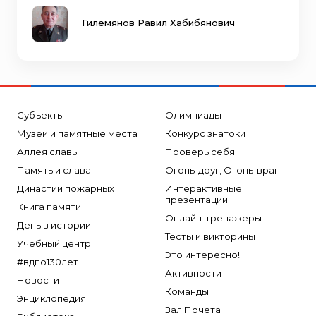
Гилемянов Равил Хабибянович
Субъекты
Олимпиады
Музеи и памятные места
Конкурс знатоки
Аллея славы
Проверь себя
Память и слава
Огонь-друг, Огонь-враг
Династии пожарных
Интерактивные
презентации
Книга памяти
Онлайн-тренажеры
День в истории
Тесты и викторины
Учебный центр
Это интересно!
#вдпо130лет
Активности
Новости
Команды
Энциклопедия
Зал Почета