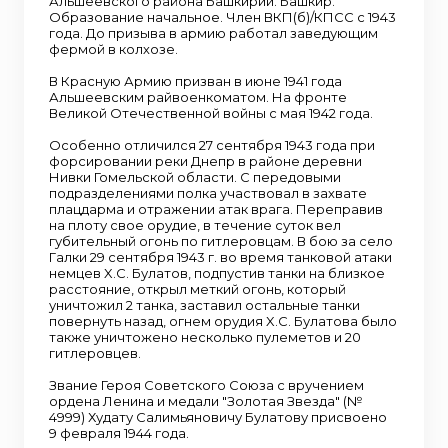
Альшеевского района Башкирии. Башкир.
Образование начальное. Член ВКП(б)/КПСС с 1943
года. До призыва в армию работал заведующим
фермой в колхозе.
В Красную Армию призван в июне 1941 года
Альшеевским райвоенкоматом. На фронте
Великой Отечественной войны с мая 1942 года.
Особенно отличился 27 сентября 1943 года при
форсировании реки Днепр в районе деревни
Нивки Гомельской области. С передовыми
подразделениями полка участвовал в захвате
плацдарма и отражении атак врага. Переправив
на плоту свое орудие, в течение суток вел
губительный огонь по гитлеровцам. В бою за село
Галки 29 сентября 1943 г. во время танковой атаки
немцев X.С. Булатов, подпустив танки на близкое
расстояние, открыл меткий огонь, который
уничтожил 2 танка, заставил остальные танки
повернуть назад, огнем орудия X.С. Булатова было
также уничтожено несколько пулеметов и 20
гитлеровцев.
Звание Героя Советского Союза с вручением
ордена Ленина и медали "Золотая Звезда" (№
4999) Худату Салимьяновичу Булатову присвоено
9 февраля 1944 года.