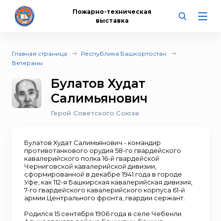
Пожарно-техническая
выставка
Главная страница
Республика Башкортостан
Ветераны
Булатов Худат
Салимьянович
Герой Советского Союза
Булатов Худат Салимьянович - командир
противотанкового орудия 58-го гвардейского
кавалерийского полка 16-й гвардейской
Черниговской кавалерийской дивизии,
сформированной в декабре 1941 года в городе
Уфе, как 112-я Башкирская кавалерийская дивизия,
7-го гвардейского кавалерийского корпуса 61-й
армии Центрального фронта, гвардии сержант.
Родился 15 сентября 1906 года в селе Чебенли