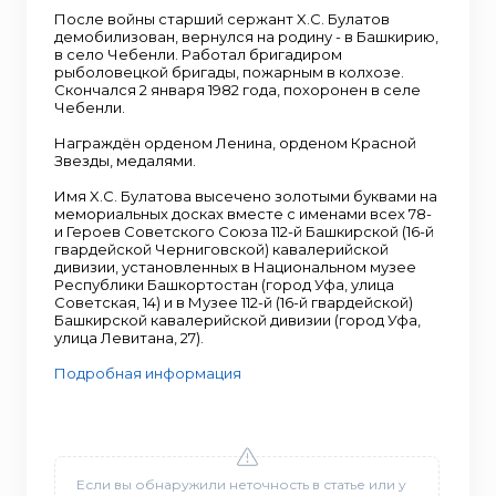
После войны старший сержант X.С. Булатов
демобилизован, вернулся на родину - в Башкирию,
в село Чебенли. Работал бригадиром
рыболовецкой бригады, пожарным в колхозе.
Скончался 2 января 1982 года, похоронен в селе
Чебенли.
Награждён орденом Ленина, орденом Красной
Звезды, медалями.
Имя X.С. Булатова высечено золотыми буквами на
мемориальных досках вместе с именами всех 78-
и Героев Советского Союза 112-й Башкирской (16-й
гвардейской Черниговской) кавалерийской
дивизии, установленных в Национальном музее
Республики Башкортостан (город Уфа, улица
Советская, 14) и в Музее 112-й (16-й гвардейской)
Башкирской кавалерийской дивизии (город Уфа,
улица Левитана, 27).
Подробная информация
Если вы обнаружили неточность в статье или у