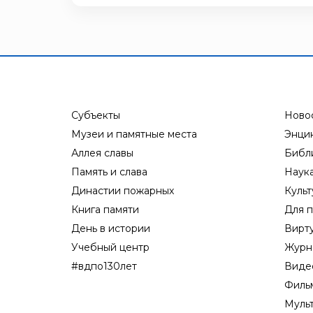
Субъекты
Ново
Музеи и памятные места
Энци
Аллея славы
Библ
Память и слава
Наук
Династии пожарных
Культ
Книга памяти
Для п
День в истории
Вирт
Учебный центр
Журн
#вдпо130лет
Виде
Филь
Муль