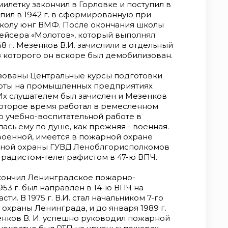
илетку закончил в Горловке и поступил в
упил в 1942 г. в сформированную при
колу юнг ВМФ. После окончания школы
рейсера «Молотов», который выполнял
8 г. Мезенков В.И. зачислили в отдельный
з которого он вскоре был демобилизован.
изованы Центральные курсы подготовки
боты на промышленных предприятиях
Их слушателем был зачислен и Мезенков
которое время работал в ремесленном
 учебно-воспитательной работе в
ась ему по душе, как прежняя - военная.
 военной, имеется в пожарной охране
рной охраны ГУВД Леноблгорисполкомов
 радистом-телеграфистом в 47-ю ВПЧ.
 окончил Ленинградское пожарно-
53 г. был направлен в 14-ю ВПЧ на
и. В 1975 г. В.И. стал начальником 7-го
храны Ленинграда, и до января 1989 г.
нков В. И. успешно руководил пожарной