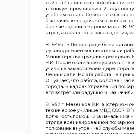
района Сталинградской области, сем
техникум, проучившись 2 года, пост
учебном отряде Северного флота ш
был зачислен радистом в экипаж к
боевые задачи в Чёрном море. В 194
отряд аэростатного заграждения, и
В 1949 г. в Ленинграде были орган
руководителей воспитательной ра
Министерства трудовых резервов. 
В.И. После окончания курсов он не
училище заместителем директора по
Ленинграде. Но эта работа не пришл
Он узнает, что работа, родственная
города. В кадрах Управления пожа
его встретили радушно и назначили
В 1952 г. Мезенков В.И. экстерном
техническое училище МВД СССР. В 19
должность помощника начальника част
отряда военизированной пожарной о
полковник внутренней службы Мезе