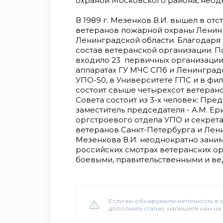
охраной Московского района, неод
В 1989 г. Мезенков В.И. вышел в от
ветеранов пожарной охраны Ленинг
Ленинградской области. Благодаря
состав ветеранской организации. По 
входило 23 первичных организации: 
аппаратах ГУ МЧС СПб и Ленинградс
УПО-50, в Университете ГПС и в ф
состоит свыше четырехсот ветеран
Совета состоит из 3-х человек: Пред
заместитель председателя - А.М. Ер
оргстроевого отдела УПО и секретар
ветеранов Санкт-Петербурга и Лен
Мезенкова В.И. неоднократно заним
российских смотрах ветеранских ор
боевыми, правительственными и в
Если вы обнаружили неточность в с
дополнить статью, напишите нам на