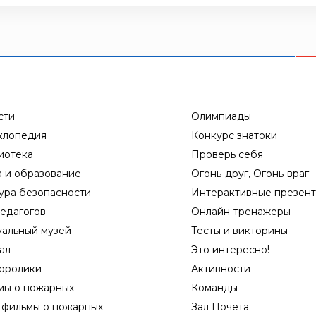
сти
Олимпиады
клопедия
Конкурс знатоки
иотека
Проверь себя
а и образование
Огонь-друг, Огонь-враг
ура безопасности
Интерактивные презен
едагогов
Онлайн-тренажеры
уальный музей
Тесты и викторины
ал
Это интересно!
оролики
Активности
мы о пожарных
Команды
тфильмы о пожарных
Зал Почета