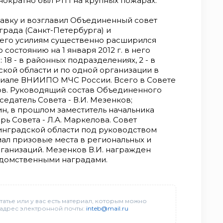
нократно был РТП на крупных пожарах.
ставку и возглавил Объединенный совет
рада (Санкт-Петербурга) и
 его усилиям существенно расширился
состоянию на 1 января 2012 г. в него
18 - в районных подразделениях, 2 - в
кой области и по одной организации в
илиале ВНИИПО МЧС России. Всего в Совете
ов. Руководящий состав Объединенного
седатель Совета - В.И. Мезенков;
ин, в прошлом заместитель начальника
ь Совета - Л.А. Маркелова. Совет
инградской области под руководством
ал призовые места в региональных и
ганизаций. Мезенков В.И. награжден
едомственными наградами.
татье или у вас есть материал, которым можно
 адрес электронной почты:
inteb@mail.ru