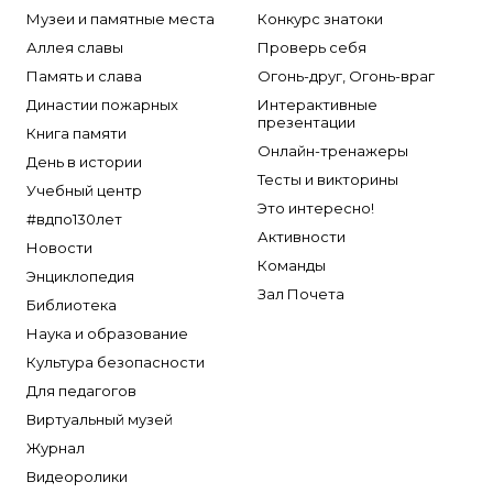
Музеи и памятные места
Конкурс знатоки
Аллея славы
Проверь себя
Память и слава
Огонь-друг, Огонь-враг
Династии пожарных
Интерактивные
презентации
Книга памяти
Онлайн-тренажеры
День в истории
Тесты и викторины
Учебный центр
Это интересно!
#вдпо130лет
Активности
Новости
Команды
Энциклопедия
Зал Почета
Библиотека
Наука и образование
Культура безопасности
Для педагогов
Виртуальный музей
Журнал
Видеоролики