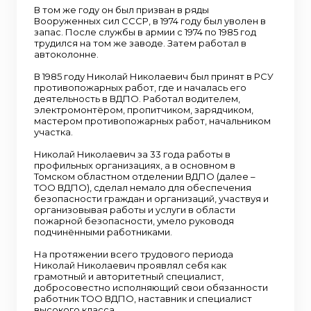
В том же году он был призван в ряды
Вооруженных сил СССР, в 1974 году был уволен в
запас. После службы в армии с 1974 по 1985 год
трудился на том же заводе. Затем работал в
автоколонне.
В 1985 году Николай Николаевич был принят в РСУ
противопожарных работ, где и началась его
деятельность в ВДПО. Работал водителем,
электромонтёром, пропитчиком, зарядчиком,
мастером противопожарных работ, начальником
участка.
Николай Николаевич за 33 года работы в
профильных организациях, а в основном в
Томском областном отделении ВДПО (далее –
ТОО ВДПО), сделал немало для обеспечения
безопасности граждан и организаций, участвуя и
организовывая работы и услуги в области
пожарной безопасности, умело руководя
подчинёнными работниками.
На протяжении всего трудового периода
Николай Николаевич проявлял себя как
грамотный и авторитетный специалист,
добросовестно исполняющий свои обязанности
работник ТОО ВДПО, наставник и специалист
высокого класса.