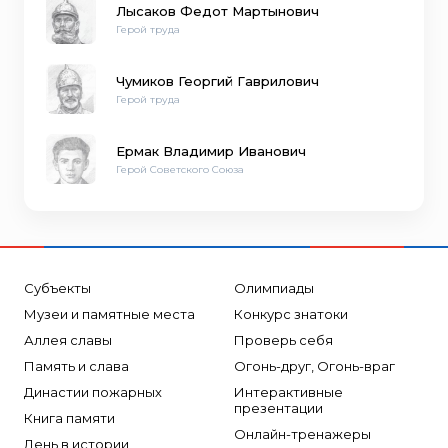
Лысаков Федот Мартынович
Герой труда
Чумиков Георгий Гаврилович
Герой труда
Ермак Владимир Иванович
Герой Советского Союза
Субъекты
Олимпиады
Музеи и памятные места
Конкурс знатоки
Аллея славы
Проверь себя
Память и слава
Огонь-друг, Огонь-враг
Династии пожарных
Интерактивные
презентации
Книга памяти
Онлайн-тренажеры
День в истории