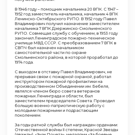
В 1946 году – помощник начальника 20 ВПК. С 1947 –
1952 год заместитель начальника, начальник 4 ВПК
Ленинско-Октябрьского РУПО. В 1952 году Павел
Владимирович получил назначение заместителем
начальника 7 ВПК Дзержинско-Смольненского
РУПО. Совмещая службу с обучением, в 1953 году
закончил Ленинградское пожарно-техническое
училище МВД СССР. С преобразованием 7 ВПК в
СВПЧ был назначен начальником
самостоятельной части по охране
Смольненского района, в которой проработал до
1974 года.
С выходом в отставку Павел Владимирович, не
прерывая связи с пожарной охраной, работал
инструктором пожарной профилактики на
производственном Объединении им. Бебеля,
являлся членом бюро совета ветеранов
пожарных Ленинграда и области, был
заместителем председателя Совета. Проводил
большую военно-патриотическую работу с
молодыми пожарными и подрастающим
поколением.
За годы ратной службы был награжден орденами:
Отечественной войны II степени, Красной Звезды
(дважды), «Знак Почета», медалями «За боевые