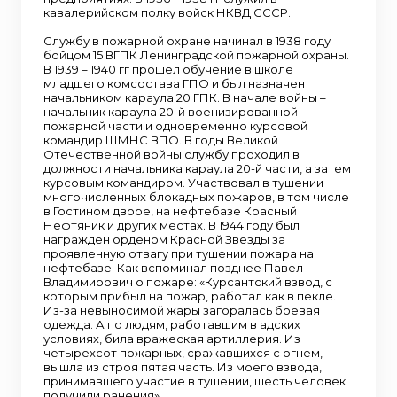
кавалерийском полку войск НКВД СССР.
Службу в пожарной охране начинал в 1938 году
бойцом 15 ВГПК Ленинградской пожарной охраны.
В 1939 – 1940 гг прошел обучение в школе
младшего комсостава ГПО и был назначен
начальником караула 20 ГПК. В начале войны –
начальник караула 20-й военизированной
пожарной части и одновременно курсовой
командир ШМНС ВПО. В годы Великой
Отечественной войны службу проходил в
должности начальника караула 20-й части, а затем
курсовым командиром. Участвовал в тушении
многочисленных блокадных пожаров, в том числе
в Гостином дворе, на нефтебазе Красный
Нефтяник и других местах. В 1944 году был
награжден орденом Красной Звезды за
проявленную отвагу при тушении пожара на
нефтебазе. Как вспоминал позднее Павел
Владимирович о пожаре: «Курсантский взвод, с
которым прибыл на пожар, работал как в пекле.
Из-за невыносимой жары загоралась боевая
одежда. А по людям, работавшим в адских
условиях, била вражеская артиллерия. Из
четырехсот пожарных, сражавшихся с огнем,
вышла из строя пятая часть. Из моего взвода,
принимавшего участие в тушении, шесть человек
получили ранения».