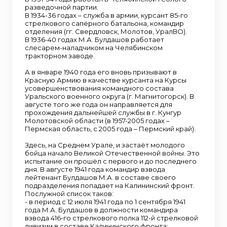
разведочной партии.
В 1934-36 годах – служба в армии, курсант 85-го
стрелкового сапёрного батальона, командир
отделения (гг. Свердловск, Молотов, УралВО).
В 1936-40 годах М.А. Булдашов работает
слесарем-наладчиком на Челябинском
тракторном заводе.
А в январе 1940 года его вновь призывают в
Красную Армию в качестве курсанта на Курсы
усовершенствования командного состава
Уральского военного округа (г. Магнитогорск). В
августе того же года он направляется для
прохождения дальнейшей службы в г. Кунгур
Молотовской области (в 1957-2005 годах –
Пермская область, с 2005 года – Пермский край).
Здесь, на Среднем Урале, и застаёт молодого
бойца начало Великой Отечественной войны. Это
испытание он прошёл с первого и до последнего
дня. В августе 1941 года командир взвода
лейтенант Булдашов М.А. в составе своего
подразделения попадает на Калининский фронт.
Послужной список таков:
- в период с 12 июля 1941 года по 1 сентября 1941
года М.А. Булдашов в должности командира
взвода 416-го стрелкового полка 112-й стрелковой
дивизии в составе Калининского фронта;