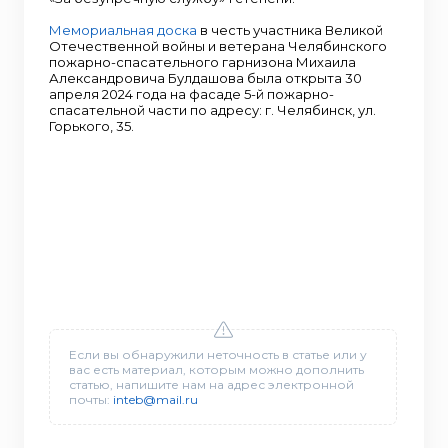
Мемориальная доска
в честь участника Великой
Отечественной войны и ветерана Челябинского
пожарно-спасательного гарнизона Михаила
Александровича Булдашова была открыта 30
апреля 2024 года на фасаде 5-й пожарно-
спасательной части по адресу: г. Челябинск, ул.
Горького, 35.
Если вы обнаружили неточность в статье или у
вас есть материал, которым можно дополнить
статью, напишите нам на адрес электронной
почты:
inteb@mail.ru