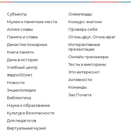
Субъекты
Олимпиады
Музеи и памятные места
Конкурс знатоки
Аллея славы
Проверь себя
Память и слава
Огонь-друг, Огонь-враг
Династии пожарных
Интерактивные
презентации
Книга памяти
Онлайн-тренажеры
День в истории
Тесты и викторины
Учебный центр
Это интересно!
#вдпо130лет
Активности
Новости
Команды
Энциклопедия
Зал Почета
Библиотека
Наука и образование
Культура безопасности
Для педагогов
Виртуальный музей