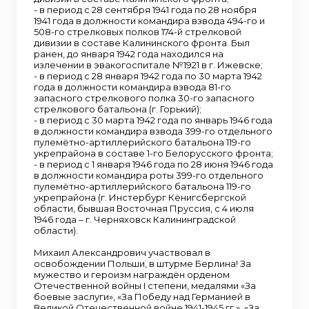
- в период с 28 сентября 1941 года по 28 ноября
1941 года в должности командира взвода 494-го и
508-го стрелковых полков 174-й стрелковой
дивизии в составе Калининского фронта. Был
ранен, до января 1942 года находился на
излечении в эвакогоспитале №1921 в г. Ижевске;
- в период с 28 января 1942 года по 30 марта 1942
года в должности командира взвода 81-го
запасного стрелкового полка 30-го запасного
стрелкового батальона (г. Горький);
- в период с 30 марта 1942 года по январь 1946 года
в должности командира взвода 399-го отдельного
пулемётно-артиллерийского батальона 119-го
укрепрайона в составе 1-го Белорусского фронта;
- в период с 1 января 1946 года по 28 июня 1946 года
в должности командира роты 399-го отдельного
пулемётно-артиллерийского батальона 119-го
укрепрайона (г. Инстербург Кёнигсбергской
области, бывшая Восточная Пруссия, с 4 июля
1946 года – г. Черняховск Калининградской
области).
Михаил Александрович участвовал в
освобождении Польши, в штурме Берлина! За
мужество и героизм награждён орденом
Отечественной войны I степени, медалями «За
боевые заслуги», «За Победу над Германией в
Великой Отечественной войне 1941-1945 гг.», «За