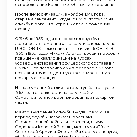
освобождение Варшавы», «За взятие Берлина».
После демобилизации, в ноябре 1946 года,
старший лейтенант Булдашов М.А. поступил на
службу в органы внутренних дел, в пожарную
охрану.
С 1946 по 1953 годы он проходил службу в
должностях помощника начальника команды по
ГДЗС 1 ОВПК, помощника начальника 6 ОВПК. В
1950 и 1952 годах Михаил Александрович проходил
повышение квалификации на Курсах
усовершенствования офицерского состава в г.
Омске. Это позволило ему в феврале 1953 года
возглавить 6-ю Отдельную военизированную
пожарную команду.
На заслуженный отдых ветеран ушёл в августе
1963 года с должности начальника 5-й
Самостоятельной военизированной пожарной
части.
Майор внутренней службы Булдашов М.А. за
период службы награждён орденами
Отечественной войны I и II степени, двумя
Орденами Красной Звезды, медалями «30 лет
Советской Армии и Флота», «За боевые заслуги»,
«За безупречную службу» 1 степени.