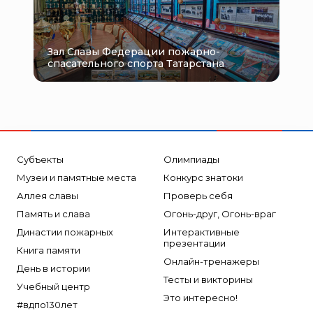
Зал Славы Федерации пожарно-
спасательного спорта Татарстана
Субъекты
Олимпиады
Музеи и памятные места
Конкурс знатоки
Аллея славы
Проверь себя
Память и слава
Огонь-друг, Огонь-враг
Династии пожарных
Интерактивные
презентации
Книга памяти
Онлайн-тренажеры
День в истории
Тесты и викторины
Учебный центр
Это интересно!
#вдпо130лет