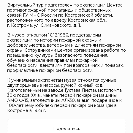
Виртуальный тур подготовлен по экспозиции Центра
противопожарной пропаганды и общественных
связей ГУ МЧС России по Костромской области,
расположенного по адресу Костромская обл.,
г. Кострома, ул. Симановского, д. 1.
В музее, открытом 16.12.1986, представлены
экспозиции по истории пожарной охраны и
добровольчества, ветеранам и династиям пожарной
охраны. Сотрудниками центра организована работа по
повышению культуры безопасного поведения,
обучению населения правилам пожарной
безопасности, действиям при возгораниях и пожарах,
профилактике пожарной безопасности.
К уникальным экспонатам музея относятся ручные
двухпоршневые насосы, ручной конный ход
(изготовленный на заводе Густава Листа), мотопомпа
30-х годов XX в., макеты первой пожарной машины
АМО Ф-15, автолестницы АЛ-30, знамя, подаренное к
100-летнему юбилею первой пожарной команды в
Костроме в 1923 г.
Поделиться: