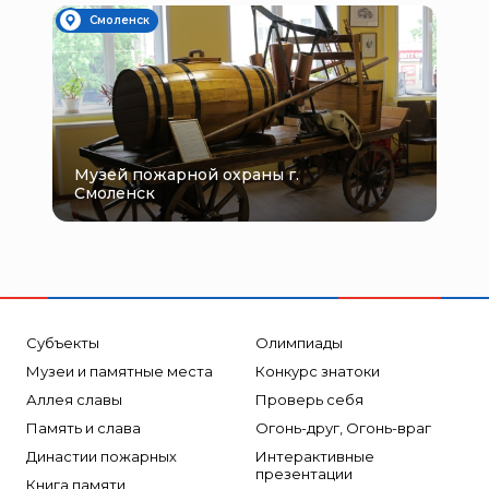
Смоленск
Музей пожарной охраны г.
Смоленск
Субъекты
Олимпиады
Музеи и памятные места
Конкурс знатоки
Аллея славы
Проверь себя
Память и слава
Огонь-друг, Огонь-враг
Династии пожарных
Интерактивные
презентации
Книга памяти