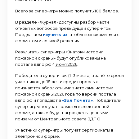
Всего за супер-игру можно получить 100 баллов.
В разделе «Журнал» доступны разбор части
открытых вопросов предыдущей супер-игры.
Предлагаем
изучить их
, чтобы познакомиться с
форматом и логикой решения.
Результаты супер-игры «Знатоки истории
пожарной охраны» будут опубликованы на
портале вдпо.рф 4
июня 2026
.
Победители супер-игры (1–3 места) в зачёте среди
участников до 18 лет и среди взрослых
признаются абсолютными знатоками истории
пожарной охраны 2026 года по версии портала
вдпо.рф и попадают в
«Зал Почёта»
. Победители
супер-игры получат грамоты в электронной
форме, а также будут награждены ценными
призами от Центрального совета ВДПО.
Участники супер-игры получат сертификаты в
электронной форме.