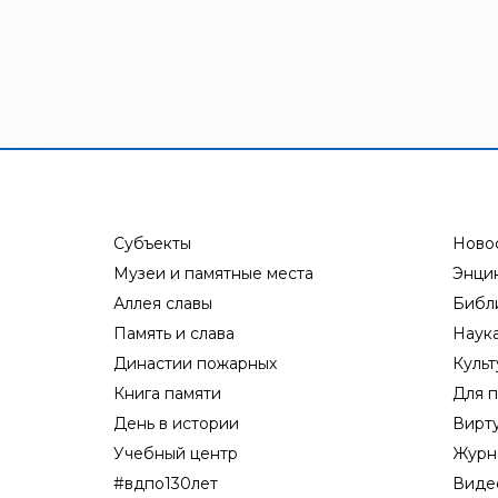
Субъекты
Ново
Музеи и памятные места
Энци
Аллея славы
Библ
Память и слава
Наук
Династии пожарных
Культ
Книга памяти
Для п
День в истории
Вирт
Учебный центр
Журн
#вдпо130лет
Виде