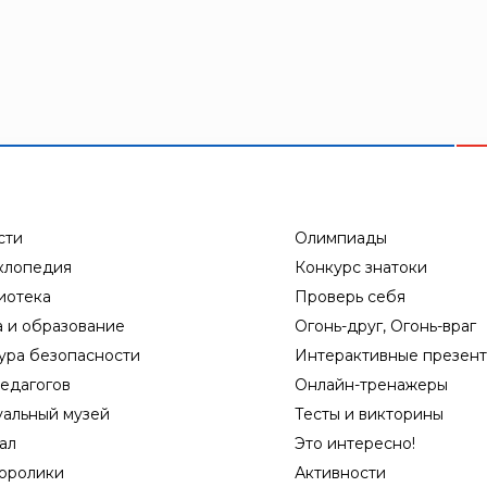
сти
Олимпиады
клопедия
Конкурс знатоки
иотека
Проверь себя
а и образование
Огонь-друг, Огонь-враг
ура безопасности
Интерактивные презен
едагогов
Онлайн-тренажеры
уальный музей
Тесты и викторины
ал
Это интересно!
оролики
Активности