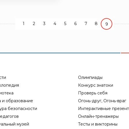
1
2
3
4
5
6
7
8
9
сти
Олимпиады
клопедия
Конкурс знатоки
иотека
Проверь себя
а и образование
Огонь-друг, Огонь-враг
ура безопасности
Интерактивные презен
едагогов
Онлайн-тренажеры
уальный музей
Тесты и викторины