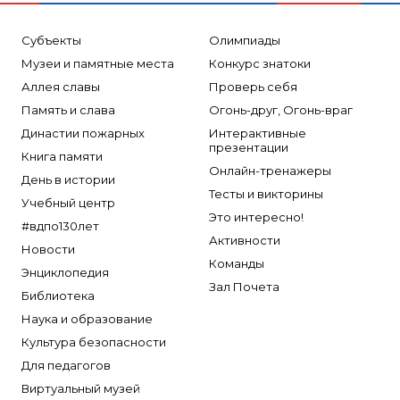
Субъекты
Олимпиады
Музеи и памятные места
Конкурс знатоки
Аллея славы
Проверь себя
Память и слава
Огонь-друг, Огонь-враг
Династии пожарных
Интерактивные
презентации
Книга памяти
Онлайн-тренажеры
День в истории
Тесты и викторины
Учебный центр
Это интересно!
#вдпо130лет
Активности
Новости
Команды
Энциклопедия
Зал Почета
Библиотека
Наука и образование
Культура безопасности
Для педагогов
Виртуальный музей