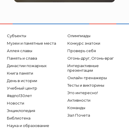
Субъекты
Олимпиады
Музеи и памятные места
Конкурс знатоки
Аллея славы
Проверь себя
Память и слава
Огонь-друг, Огонь-враг
Династии пожарных
Интерактивные
презентации
Книга памяти
Онлайн-тренажеры
День в истории
Тесты и викторины
Учебный центр
Это интересно!
#вдпо130лет
Активности
Новости
Команды
Энциклопедия
Зал Почета
Библиотека
Наука и образование