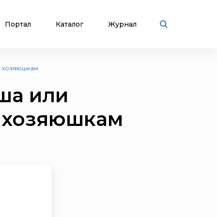
Портал
Каталог
Журнал
ым хозяюшкам
уша или
 хозяюшкам