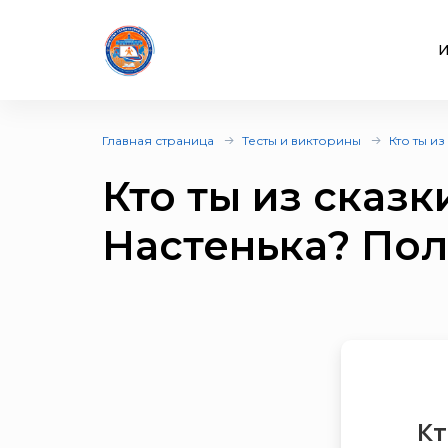
И
Главная страница
Тесты и викторины
Кто ты и
Кто ты из сказ
Настенька? По