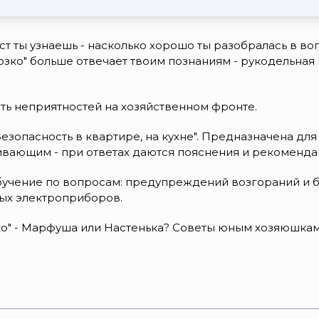
ест ты узнаешь - насколько хорошо ты разобралась в в
зко" больше отвечает твоим познаниям - рукодельная
ть неприятностей на хозяйственном фронте.
Безопасность в квартире, на кухне". Предназначена дл
звивающим - при ответах даются пояснения и рекоменда
бучение по вопросам: предупреждений возгораний и бы
вых электроприборов.
зко" - Марфуша или Настенька? Советы юным хозяюшкам"