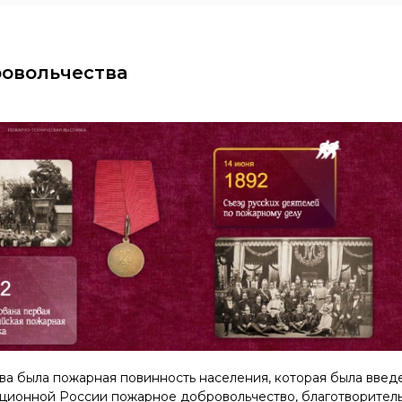
ровольчества
а была пожарная повинность населения, которая была введ
юционной России пожарное добровольчество, благотворитель