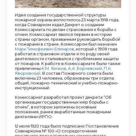
Идея создания государственной структуры
пожарной охраны воплотилось 23 марта 1918 года,
когда Совнарком издал Декрет о создании
Комиссариата по делам страхования и борьбы с
огнем. Комиссариат явился первым в истории
страны органом, призванным руководить борьбой
с пожарами в стране. Комиссаром был назначен
Марк Тимофеевич Елизаров
, который с 1908 года
работал в страховом отделе и по роду своей
деятельности сталкивался с проблемами защиты
от пожаров. К работе в Комиссариате были также
привлечены
К.М. Яичков
,
А.А. Борчевский
,
П.К.
Яворовский
. В состав Пожарного совета были
включены 23 человека, образованы три отдела:
общий, пожарно-технический и учебно-пожарно-
инструкционный.
Комиссариат разработал проект декрета “Об
организации государственных мер борьбы с
огнем”, в котором заложены основные
положения, ранее выработанные пожарными
деятелями ИРПО.
12 июля 1920 года было подписано Постановление
Совнаркома № 100 «О сосредоточении
пожарного дела в Народном комиссариате