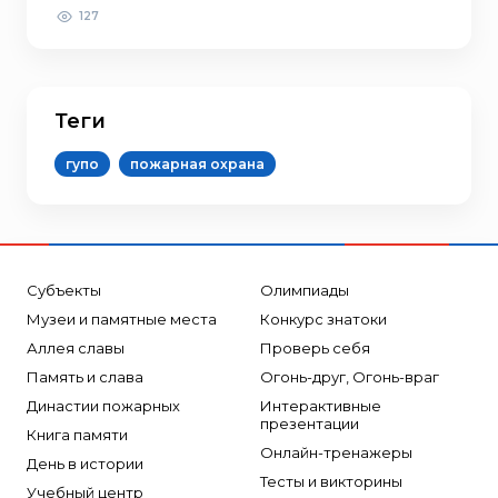
127
Теги
гупо
пожарная охрана
Субъекты
Олимпиады
Музеи и памятные места
Конкурс знатоки
Аллея славы
Проверь себя
Память и слава
Огонь-друг, Огонь-враг
Династии пожарных
Интерактивные
презентации
Книга памяти
Онлайн-тренажеры
День в истории
Тесты и викторины
Учебный центр