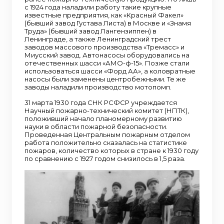
с 1924 года наладили работу такие крупные
известные предприятия, как «Красный Факел»
(бывший завод Густава Листа) в Москве и «Знамя
Труда» (бывший завод Лангензиппен) в
Ленинграде, а также Ленинградский трест
заводов массового производства «Тремасс» и
Миусский завод. Автонасосы оборудовались на
отечественных шасси «АМО-ф-15». Позже стали
использоваться шасси «Форд АА», а коловратные
насосы были заменены центробежными. Те же
заводы наладили производство мотопомп.
31 марта 1930 года СНК РСФСР учреждается
Научный пожарно-технический комитет (НПТК),
положивший начало планомерному развитию
науки в области пожарной безопасности.
Проведенная Центральным пожарным отделом
работа положительно сказалась на статистике
пожаров, количество которых в стране к 1930 году
по сравнению с 1927 годом снизилось в 1,5 раза.