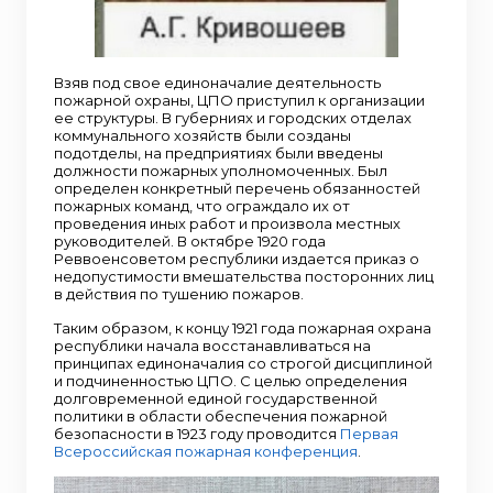
Взяв под свое единоначалие деятельность
пожарной охраны, ЦПО приступил к организации
ее структуры. В губерниях и городских отделах
коммунального хозяйств были созданы
подотделы, на предприятиях были введены
должности пожарных уполномоченных. Был
определен конкретный перечень обязанностей
пожарных команд, что ограждало их от
проведения иных работ и произвола местных
руководителей. В октябре 1920 года
Реввоенсоветом республики издается приказ о
недопустимости вмешательства посторонних лиц
в действия по тушению пожаров.
Таким образом, к концу 1921 года пожарная охрана
республики начала восстанавливаться на
принципах единоначалия со строгой дисциплиной
и подчиненностью ЦПО. С целью определения
долговременной единой государственной
политики в области обеспечения пожарной
безопасности в 1923 году проводится
Первая
Всероссийская пожарная конференция
.