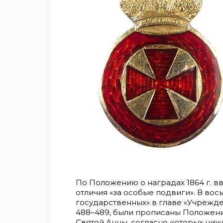
По Положению о наградах 1864 г. в
отличия «за особые подвиги». В во
государственных» в главе «Учрежден
488–489, были прописаны Положени
Святой Анны, согласно которых ниж