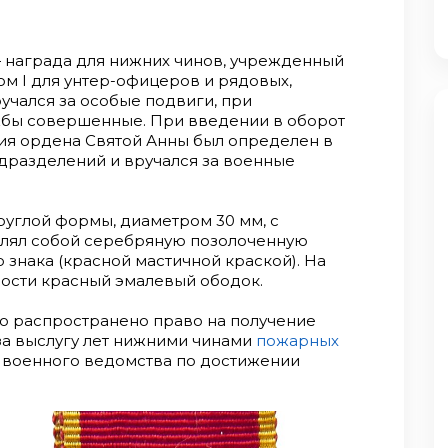
— награда для нижних чинов, учрежденный
ом I для унтер-офицеров и рядовых,
учался за особые подвиги, при
жбы совершенные. При введении в оборот
чия ордена Святой Анны был определен в
дразделений и вручался за военные
руглой формы, диаметром 30 мм, с
влял собой серебряную позолоченную
знака (красной мастичной краской). На
ности красный эмалевый ободок.
ло распространено право на получение
за выслугу лет нижними чинами
пожарных
з военного ведомства по достижении