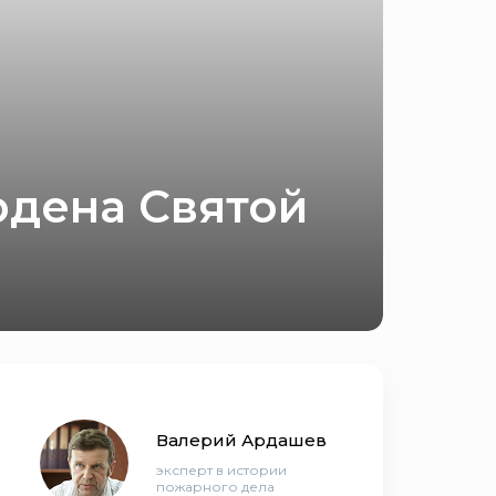
рдена Святой
Валерий Ардашев
эксперт в истории
пожарного дела