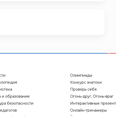
сти
Олимпиады
клопедия
Конкурс знатоки
иотека
Проверь себя
а и образование
Огонь-друг, Огонь-враг
ура безопасности
Интерактивные презен
едагогов
Онлайн-тренажеры