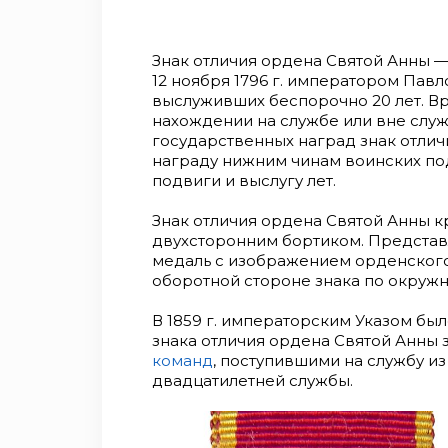
Знак отличия ордена Святой Анны 
12 ноября 1796 г. императором Павл
выслуживших беспорочно 20 лет. Вр
нахождении на службе или вне слу
государственных наград знак отли
награду нижним чинам воинских по
подвиги и выслугу лет.
Знак отличия ордена Святой Анны к
двухсторонним бортиком. Предста
медаль с изображением орденского 
оборотной стороне знака по окруж
В 1859 г. императорским Указом бы
знака отличия ордена Святой Анны 
команд
, поступившими на службу и
двадцатилетней службы.