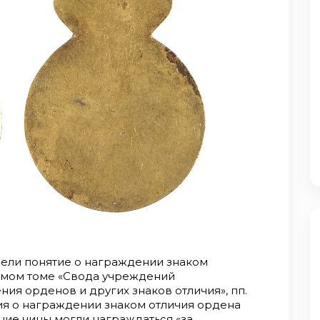
вели понятие о награждении знаком
сьмом томе «Свода учреждений
ия орденов и других знаков отличия», пп.
я о награждении знаком отличия ордена
ние чины могли награждаться «за