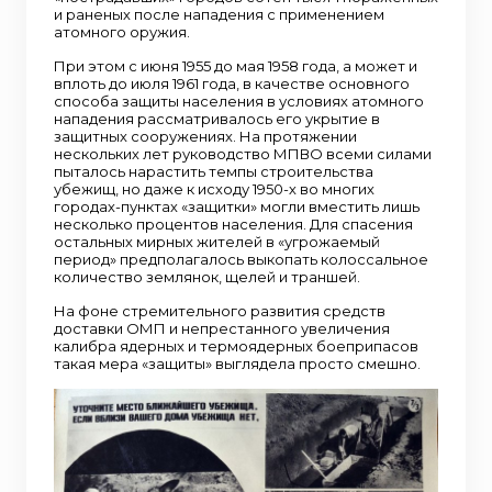
и раненых после нападения с применением
атомного оружия.
При этом с июня 1955 до мая 1958 года, а может и
вплоть до июля 1961 года, в качестве основного
способа защиты населения в условиях атомного
нападения рассматривалось его укрытие в
защитных сооружениях. На протяжении
нескольких лет руководство МПВО всеми силами
пыталось нарастить темпы строительства
убежищ, но даже к исходу 1950-х во многих
городах-пунктах «защитки» могли вместить лишь
несколько процентов населения. Для спасения
остальных мирных жителей в «угрожаемый
период» предполагалось выкопать колоссальное
количество землянок, щелей и траншей.
На фоне стремительного развития средств
доставки ОМП и непрестанного увеличения
калибра ядерных и термоядерных боеприпасов
такая мера «защиты» выглядела просто смешно.