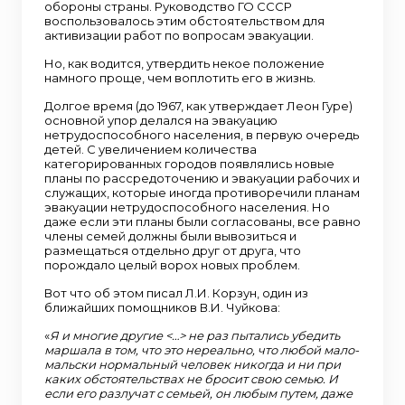
обороны страны. Руководство ГО СССР
воспользовалось этим обстоятельством для
активизации работ по вопросам эвакуации.
Но, как водится, утвердить некое положение
намного проще, чем воплотить его в жизнь.
Долгое время (до 1967, как утверждает Леон Гуре)
основной упор делался на эвакуацию
нетрудоспособного населения, в первую очередь
детей. С увеличением количества
категорированных городов появлялись новые
планы по рассредоточению и эвакуации рабочих и
служащих, которые иногда противоречили планам
эвакуации нетрудоспособного населения. Но
даже если эти планы были согласованы, все равно
члены семей должны были вывозиться и
размещаться отдельно друг от друга, что
порождало целый ворох новых проблем.
Вот что об этом писал Л.И. Корзун, один из
ближайших помощников В.И. Чуйкова:
«
Я и многие другие <…> не раз пытались убедить
маршала в том, что это нереально, что любой мало-
мальски нормальный человек никогда и ни при
каких обстоятельствах не бросит свою семью. И
если его разлучат с семьей, он любым путем, даже