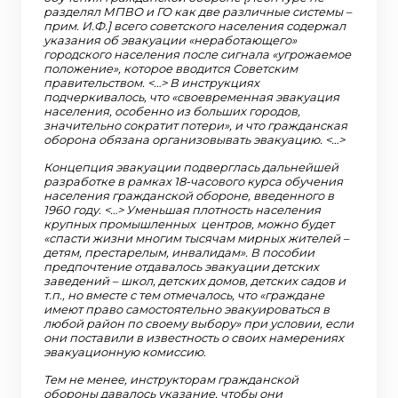
разделял МПВО и ГО как две различные системы –
прим. И.Ф.] всего советского населения содержал
указания об эвакуации «неработающего»
городского населения после сигнала «угрожаемое
положение», которое вводится Советским
правительством. <…> В инструкциях
подчеркивалось, что «своевременная эвакуация
населения, особенно из больших городов,
значительно сократит потери», и что гражданская
оборона обязана организовывать эвакуацию. <…>
Концепция эвакуации подверглась дальнейшей
разработке в рамках 18-часового курса обучения
населения гражданской обороне, введенного в
1960 году. <…> Уменьшая плотность населения
крупных промышленных центров, можно будет
«спасти жизни многим тысячам мирных жителей –
детям, престарелым, инвалидам». В пособии
предпочтение отдавалось эвакуации детских
заведений – школ, детских домов, детских садов и
т.п., но вместе с тем отмечалось, что «граждане
имеют право самостоятельно эвакуироваться в
любой район по своему выбору» при условии, если
они поставили в известность о своих намерениях
эвакуационную комиссию.
Тем не менее, инструкторам гражданской
обороны давалось указание, чтобы они