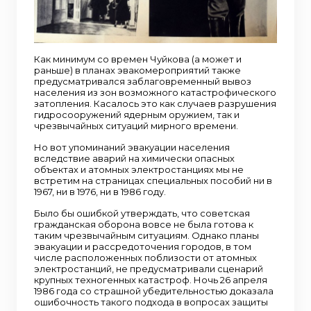
Как минимум со времен Чуйкова (а может и
раньше) в планах эвакомероприятий также
предусматривался заблаговременный вывоз
населения из зон возможного катастрофического
затопления. Касалось это как случаев разрушения
гидросооружений ядерным оружием, так и
чрезвычайных ситуаций мирного времени.
Но вот упоминаний эвакуации населения
вследствие аварий на химически опасных
объектах и атомных электростанциях мы не
встретим на страницах специальных пособий ни в
1967, ни в 1976, ни в 1986 году.
Было бы ошибкой утверждать, что советская
гражданская оборона вовсе не была готова к
таким чрезвычайным ситуациям. Однако планы
эвакуации и рассредоточения городов, в том
числе расположенных поблизости от атомных
электростанций, не предусматривали сценарий
крупных техногенных катастроф. Ночь 26 апреля
1986 года со страшной убедительностью доказала
ошибочность такого подхода в вопросах защиты