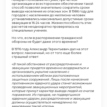
организации и всестороннем обеспечении такой
способ позволял значительно сократить сроки
вывода населения из опасных зон. В 1986 году для
городов с населением до миллиона человек
устанавливались максимально допустимые сроки
эвакуации в 16-24 часов. Жизнеспособность этих
расчетов неоднократно проверялась на
специальных учениях.
Но что, если в распоряжении гражданской
обороны не будет даже этого времени?
В 1976 году Александр Терентьевич дал на этот
вопрос лаконичный, но от того еще более
страшный ответ:
«
В такой обстановке от рассредоточения и
эвакуации придется временно воздержаться и
организовать укрытие населения с
использованием вблизи расположенных
защитных сооружений. Лишь после нанесения
противником ядерного удара станет возможным
проведение эвакуационных мероприятий,
которые примут характер вывода людей из очагов
поражения. Из городов, не подвергшихся
ядерным ударам, рассредоточение и эвакуация
должны осуществляться немедленно по
миновании такой угрозы
».