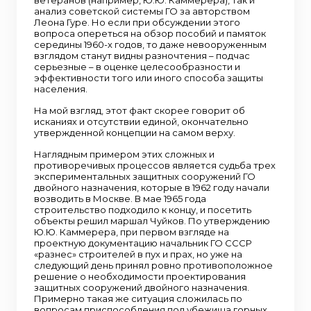
анализ советской системы ГО за авторством
Леона Гуре. Но если при обсуждении этого
вопроса опереться на обзор пособий и памяток
середины 1960-х годов, то даже невооруженным
взглядом станут видны разночтения – подчас
серьезные – в оценке целесообразности и
эффективности того или иного способа защиты
населения.
На мой взгляд, этот факт скорее говорит об
исканиях и отсутствии единой, окончательно
утвержденной концепции на самом верху.
Наглядным примером этих сложных и
противоречивых процессов является судьба трех
экспериментальных защитных сооружений ГО
двойного назначения, которые в 1962 году начали
возводить в Москве. В мае 1965 года
строительство подходило к концу, и посетить
объекты решил маршал Чуйков. По утверждению
Ю.Ю. Каммерера, при первом взгляде на
проектную документацию начальник ГО СССР
«разнес» строителей в пух и прах, но уже на
следующий день принял ровно противоположное
решение о необходимости проектирования
защитных сооружений двойного назначения.
Примерно такая же ситуация сложилась по
вопросам приспособления под убежища горных