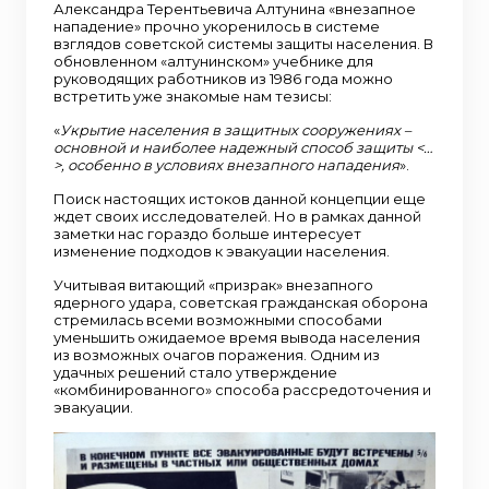
Александра Терентьевича Алтунина «внезапное
нападение» прочно укоренилось в системе
взглядов советской системы защиты населения. В
обновленном «алтунинском» учебнике для
руководящих работников из 1986 года можно
встретить уже знакомые нам тезисы:
«
Укрытие населения в защитных сооружениях –
основной и наиболее надежный способ защиты <…
>, особенно в условиях внезапного нападения
».
Поиск настоящих истоков данной концепции еще
ждет своих исследователей. Но в рамках данной
заметки нас гораздо больше интересует
изменение подходов к эвакуации населения.
Учитывая витающий «призрак» внезапного
ядерного удара, советская гражданская оборона
стремилась всеми возможными способами
уменьшить ожидаемое время вывода населения
из возможных очагов поражения. Одним из
удачных решений стало утверждение
«комбинированного» способа рассредоточения и
эвакуации.