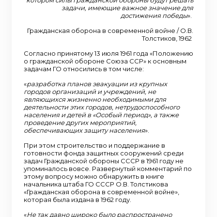
задачи, имеющие важное значение для
достижения победы
».
Гражданская оборона в современной войне / О.В.
Толстиков, 1962
Согласно принятому 13 июля 1961 года «Положению
о гражданской обороне Союза ССР» к основным
задачам ГО относились в том числе:
«
разработка планов эвакуации из крупных
городов организаций и учреждений, не
являющихся жизненно необходимыми для
деятельности этих городов, нетрудоспособного
населения и детей в «Особый период», а также
проведение других мероприятий,
обеспечивающих защиту населения
».
При этом строительство и поддержание в
готовности фонда защитных сооружений среди
задач Гражданской обороны СССР в 1961 году не
упоминалось вовсе. Развернутый комментарий по
этому вопросу можно обнаружить в книге
начальника штаба ГО СССР О.В. Толстикова
«Гражданская оборона в современной войне»,
которая была издана в 1962 году.
«
Не так давно широко было распространено