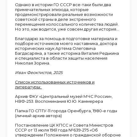
Однако в истории ГО СССР все-таки были два
примечательных эпизода, которые
продемонстрировали реальные возможности
советской страны в деле экстренного
перемещения колоссального количества людей.
Но это, как водится, уже совсем другая история…
Благодарю за помощь в подготовке материала и
подборе источников моего наставника, доктора
исторических наук Артема Олеговича
Багдасаряна, а также историка Виталия Редькина
и специалиста в области защиты населения
Николая Зорина.
Иван Феоктистов, 2025
Список использованных источников и
литературы:
Архив ФКУ «Центральный музей МЧС России»,
НВФ-253. Воспоминания Ю.Ю. Каммерера
Папка ГО СПТУ-11 города Оренбурга, 1980-е годы
(личный архив автора)
Постановление ЦК КПСС и Совета Министров
СССР от 13 июля 1961 года №639-275 «Об
утверждении Положения о гражданской обороне