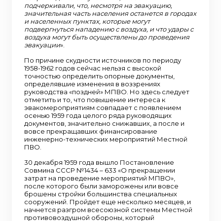
подчеркивали, что, несмотря на эвакуацию,
значительная часть населения останется в городах
и населенных пунктах, которые могут
подвергнуться нападению с воздуха, и что удары с
воздуха могут быть осуществлены до проведения
эвакуации
».
По причине скудности источников по периоду
1958-1962 годов сейчас нельзя с высокой
точностью определить опорные документы,
определявшие изменения в воззрениях
руководства «поздней» МПВО. Но здесь следует
отметить и то, что повышение интереса к
эвакомероприятиям совпадает с появлением
осенью 1959 года целого ряда руководящих
документов, значительно снижавших, а после и
вовсе прекращавших финансирование
инженерно-технических мероприятий Местной
ПВО.
30 декабря 1959 года вышло Постановление
Совмина СССР №1434 – 633 «О прекращении
затрат на проведение мероприятий МПВО»,
после которого были заморожены или вовсе
брошены стройки большинства специальных
сооружений. Пройдет еще несколько месяцев, и
начнется разгром всесоюзной системы Местной
противовоздушной обороны, который