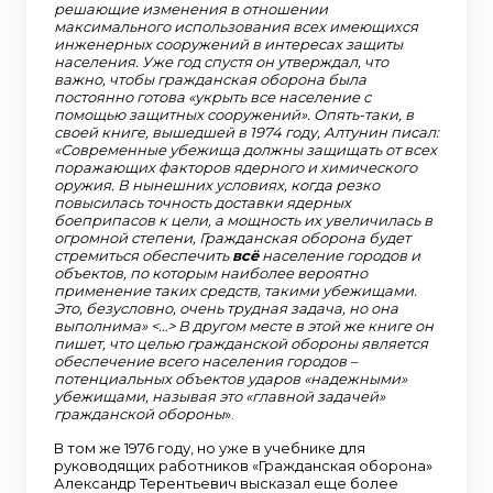
решающие изменения в отношении
максимального использования всех имеющихся
инженерных сооружений в интересах защиты
населения. Уже год спустя он утверждал, что
важно, чтобы гражданская оборона была
постоянно готова «укрыть все население с
помощью защитных сооружений». Опять-таки, в
своей книге, вышедшей в 1974 году, Алтунин писал:
«Современные убежища должны защищать от всех
поражающих факторов ядерного и химического
оружия. В нынешних условиях, когда резко
повысилась точность доставки ядерных
боеприпасов к цели, а мощность их увеличилась в
огромной степени, Гражданская оборона будет
стремиться обеспечить
всё
население городов и
объектов, по которым наиболее вероятно
применение таких средств, такими убежищами.
Это, безусловно, очень трудная задача, но она
выполнима» <…> В другом месте в этой же книге он
пишет, что целью гражданской обороны является
обеспечение всего населения городов –
потенциальных объектов ударов «надежными»
убежищами, называя это «главной задачей»
гражданской обороны
».
В том же 1976 году, но уже в учебнике для
руководящих работников «Гражданская оборона»
Александр Терентьевич высказал еще более