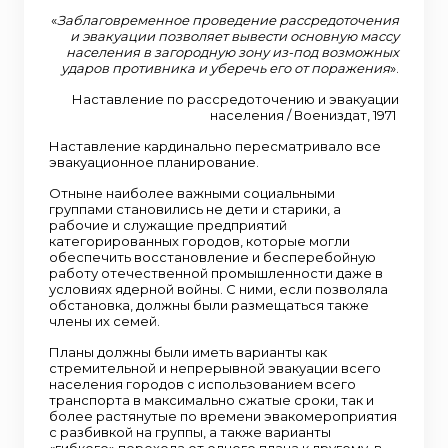
«
Заблаговременное проведение рассредоточения
и эвакуации позволяет вывести основную массу
населения в загородную зону из-под возможных
ударов противника и уберечь его от поражения
».
Наставление по рассредоточению и эвакуации
населения / Воениздат, 1971
Наставление кардинально пересматривало все
эвакуационное планирование.
Отныне наиболее важными социальными
группами становились не дети и старики, а
рабочие и служащие предприятий
категорированных городов, которые могли
обеспечить восстановление и бесперебойную
работу отечественной промышленности даже в
условиях ядерной войны. С ними, если позволяла
обстановка, должны были размещаться также
члены их семей.
Планы должны были иметь варианты как
стремительной и непрерывной эвакуации всего
населения городов с использованием всего
транспорта в максимально сжатые сроки, так и
более растянутые по времени эвакомероприятия
с разбивкой на группы, а также варианты
«гибкого» перехода от одного плана к другому, в