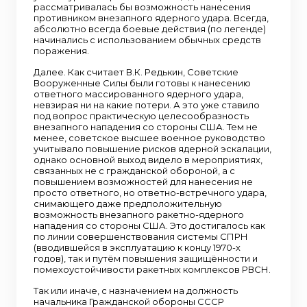
рассматривалась бы возможность нанесения
противником внезапного ядерного удара. Всегда,
абсолютно всегда боевые действия (по легенде)
начинались с использованием обычных средств
поражения.
Далее. Как считает В.К. Редькин, Советские
Вооруженные Силы были готовы к нанесению
ответного массированного ядерного удара,
невзирая ни на какие потери. А это уже ставило
под вопрос практическую целесообразность
внезапного нападения со стороны США. Тем не
менее, советское высшее военное руководство
учитывало повышение рисков ядерной эскалации,
однако основной выход видело в мероприятиях,
связанных не с гражданской обороной, а с
повышением возможностей для нанесения не
просто ответного, но ответно-встречного удара,
снимающего даже предположительную
возможность внезапного ракетно-ядерного
нападения со стороны США. Это достигалось как
по линии совершенствования системы СПРН
(вводившейся в эксплуатацию к концу 1970-х
годов), так и путём повышения защищённости и
помехоустойчивости ракетных комплексов РВСН.
Так или иначе, с назначением на должность
начальника Гражданской обороны СССР