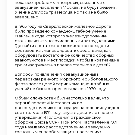
пока все проблемы и вопросы, связанные с
эвакуацией населения Москвы, не будут решены.
Учение длилось три месяца, но так и не было
завершено.
В 1965 году на Свердловской железной дороге
было проведено командно-штабное учение
«Тайга», в ходе которого железнодорожники
столкнулись с многочисленными затруднениями.
Где найти достаточное количество поездов и
составов, как маневрировать средствами, как
оборудовать достаточное количество сборных
эвакопунктов и мест посадки, чтобы в кратчайшие
сроки «загружать» в поезда стариков и детей?
Вопросы привлечения к эвакуационным
перевозкам речного, морского и рыболовецкого
флота после целой серии командно-штабных
учений не были разрешены даже к 1970 году.
Объем сложностей был настолько велик, что
первый проект «Наставления по
рассредоточению и эвакуации населения» увидел
свет только в 1971 году, спустя десять лет после
утверждения «Положения о гражданской
обороне Союза ССР». При этом Наставление 1971
года называло рассредоточение и эвакуацию
«основным способом защиты населения».