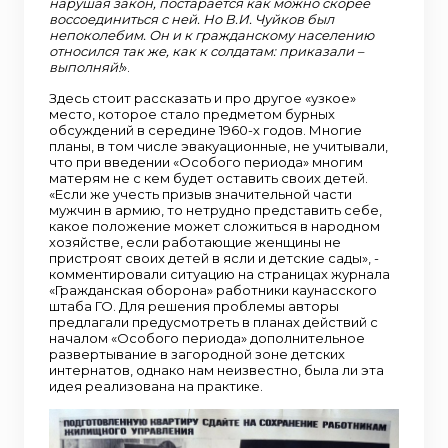
нарушая закон, постарается как можно скорее
воссоединиться с ней. Но В.И. Чуйков был
непоколебим. Он и к гражданскому населению
относился так же, как к солдатам: приказали –
выполняй!
».
Здесь стоит рассказать и про другое «узкое»
место, которое стало предметом бурных
обсуждений в середине 1960-х годов. Многие
планы, в том числе эвакуационные, не учитывали,
что при введении «Особого периода» многим
матерям не с кем будет оставить своих детей.
«Если же учесть призыв значительной части
мужчин в армию, то нетрудно представить себе,
какое положение может сложиться в народном
хозяйстве, если работающие женщины не
пристроят своих детей в ясли и детские сады», -
комментировали ситуацию на страницах журнала
«Гражданская оборона» работники каунасского
штаба ГО. Для решения проблемы авторы
предлагали предусмотреть в планах действий с
началом «Особого периода» дополнительное
развертывание в загородной зоне детских
интернатов, однако нам неизвестно, была ли эта
идея реализована на практике.