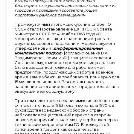
бытового обслуживания обеспечивают
благоприятные условия для вывоза населения из
городов и проведения соответствующей
подготовки районов размещения
».
Промежуточным итогом дискуссий в штабе ГО
СССР стало Постановление ЦК КПСС и Совета
Министров СССР от 4 ноября 1963 года «О
мероприятиях по защите населения страны от
оружия массового поражения». Новый документ
утверждал новый «
дифференцированный
комплексный подход
» [согласно оценке В.А.
Владимирова – прим. И.Ф.] к защите населения.
Согласно ему, в мирное время убежища должны
были возводиться только для рабочих смен
предприятий, продолжающих работу в военное
время. Такие убежища требовались примерно для
15 миллионов человек. Вся остальная часть
населения категорированных городов подлежала
эвакуации в загородную зону.
При этом некоторые независимые исследователи
считают, что после 1963 года и до начала 1970-х в
руководстве Гражданской обороны страны
наблюдался существенный перекос в сторону
эвакомероприятий, зачастую в ущерб инженерно-
техническим мероприятиям ГО. В пользу этой
точки зрения говорят как свидетельства
ветеранов (например, Ю.Ю. Каммерера), так и