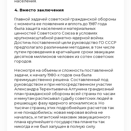
населения.
4. Вместо заключения
Главной задачей советской гражданской обороны
с момента ее появления и вплоть до 1987 года
была защита населения и материальных
ценностей Советского Союза в условиях
крупномасштабной ракетно-ядерной войны.
Достичь поставленной цели руководство ГО СССР
предполагало различными методами, в том числе
путем проведения в кратчайшие сроки эвакуации
десятков миллионов человек из сотен советских
городов.
Несмотря на объемы и сложность поставленной
задачи, к началу 1980-х годов она была
преимущественно решена. Составленный под
руководством и при непосредственном участии
Александра Терентьевича Алтунина грандиозный
план гражданской обороны всей страны по часам
и минутам расписывал судьбу советских людей в
решающую фазу ядерного апокалипсиса. Но
тысячи страниц этих подробнейших расчетов так
и не понадобились: новая мировая война не
началась, и гигантский маховик эвакуационного
плана крупнейшего государства планеты так
никогда и не был запущен в полную силу.