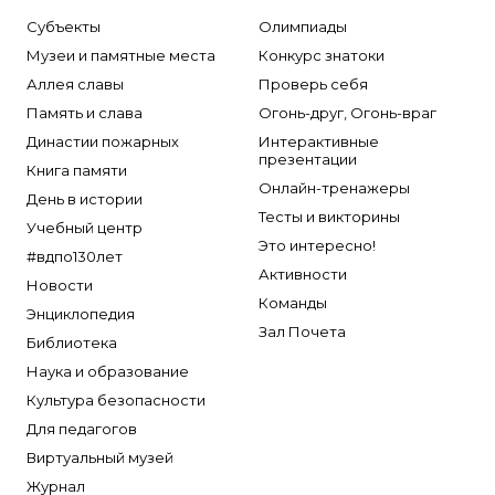
Субъекты
Олимпиады
Музеи и памятные места
Конкурс знатоки
Аллея славы
Проверь себя
Память и слава
Огонь-друг, Огонь-враг
Династии пожарных
Интерактивные
презентации
Книга памяти
Онлайн-тренажеры
День в истории
Тесты и викторины
Учебный центр
Это интересно!
#вдпо130лет
Активности
Новости
Команды
Энциклопедия
Зал Почета
Библиотека
Наука и образование
Культура безопасности
Для педагогов
Виртуальный музей
Журнал