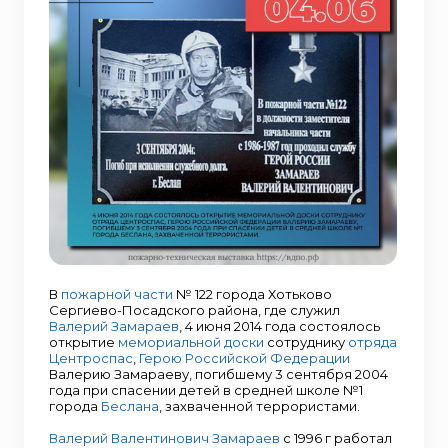
В
пожарной части
№ 122 города Хотьково
Сергиево-Посадского района, где служил
Валерий Замараев
, 4 июня 2014 года состоялось
открытие
мемориальной доски
сотруднику
отряда
Центроспас
,
Герою Российской Федерации
Валерию Замараеву, погибшему 3 сентября 2004
года при спасении детей в средней школе №1
города
Беслана
, захваченной террористами.
Валерий Валентинович Замараев
с 1996 г работал