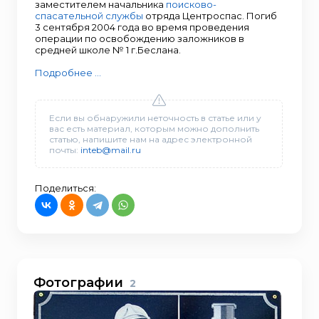
заместителем начальника
поисково-
спасательной службы
отряда Центроспас. Погиб
3 сентября 2004 года во время проведения
операции по освобождению заложников в
средней школе № 1 г.Беслана.
Подробнее ...
Если вы обнаружили неточность в статье или у
вас есть материал, которым можно дополнить
статью, напишите нам на адрес электронной
почты:
inteb@mail.ru
Поделиться:
Фотографии
2