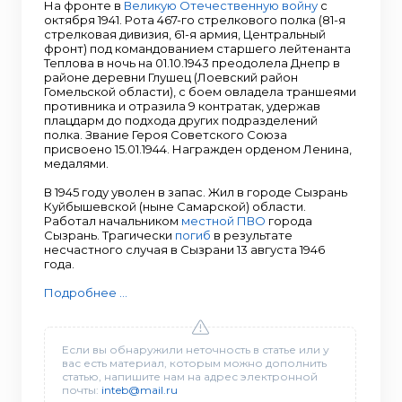
На фронте в
Великую Отечественную войну
с
октября 1941. Рота 467-го стрелкового полка (81-я
стрелковая дивизия, 61-я армия, Центральный
фронт) под командованием старшего лейтенанта
Теплова в ночь на 01.10.1943 преодолела Днепр в
районе деревни Глушец (Лоевский район
Гомельской области), с боем овладела траншеями
противника и отразила 9 контратак, удержав
плацдарм до подхода других подразделений
полка. Звание Героя Советского Союза
присвоено 15.01.1944. Награжден орденом Ленина,
медалями.
В 1945 году уволен в запас. Жил в городе Сызрань
Куйбышевской (ныне Самарской) области.
Работал начальником
местной ПВО
города
Сызрань. Трагически
погиб
в результате
несчастного случая в Сызрани 13 августа 1946
года.
Подробнее ...
Если вы обнаружили неточность в статье или у
вас есть материал, которым можно дополнить
статью, напишите нам на адрес электронной
почты:
inteb@mail.ru