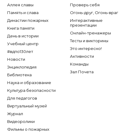
Аллея славы
Проверь себя
Память и слава
Огонь-друг, Огонь-враг
Династии пожарных
Интерактивные
презентации
Книга памяти
Онлайн-тренажеры
День в истории
Тесты и викторины
Учебный центр
Это интересно!
#вдпо130лет
Активности
Новости
Команды
Энциклопедия
Зал Почета
Библиотека
Наука и образование
Культура безопасности
Для педагогов
Виртуальный музей
Журнал
Видеоролики
Фильмы о пожарных