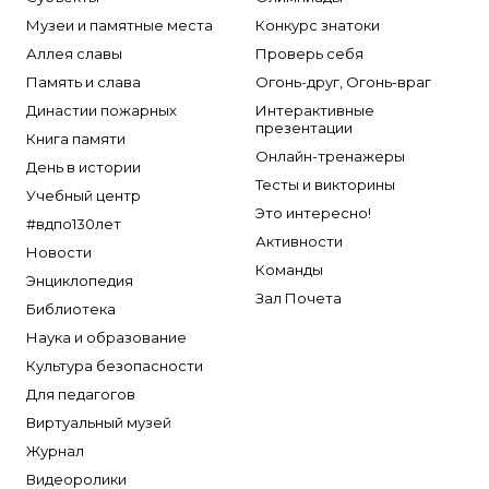
Музеи и памятные места
Конкурс знатоки
Аллея славы
Проверь себя
Память и слава
Огонь-друг, Огонь-враг
Династии пожарных
Интерактивные
презентации
Книга памяти
Онлайн-тренажеры
День в истории
Тесты и викторины
Учебный центр
Это интересно!
#вдпо130лет
Активности
Новости
Команды
Энциклопедия
Зал Почета
Библиотека
Наука и образование
Культура безопасности
Для педагогов
Виртуальный музей
Журнал
Видеоролики