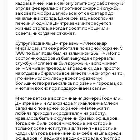
кадрам. К ней, как к самому опытному работнику 13
отряда федеральной противопожарной службы,
за советом обращались все: от секретаря до
начальника отряда. Даже сейчас, находясь на
пенсии, Людмила Дмитриевна интересуется
жизнью отряда, а когда просят помощи или
совета, никогда не откажет.
Супруг Людмилы Дмитриевны – Александр
Михайлович также работал в пожарной охране. С
1980 по 1984 годы был начальником 258 ПЧ. Но по
состоянию здоровья был вынужден прервать
службу. «Коллектив был дружный, - вспоминает
он. – Семьями проводили праздники, да и просто
на отдых выбирались все вместе. Несмотря на то,
что жизнь сложилась у всех по-разному:
большинство разъехались по разным городам, со
многими до сих пор поддерживаем связь».
Многие детские воспоминания дочери Людмилы
Дмитриевны и Александра Михайловича Олеси
связаны с пожарной охраной: «Маленькая я
любила приходить к родителям на работу,
нравилось быть в окружении бравых офицеров.
Тогда они были совсем молодые, некоторые
только после института, а для меня – взрослые
«дяди». В 4 года даже «жениха» себе нашла среди
офицеров! И ведь как в воду смотрела, спустя 20