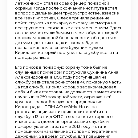
лет женихом стал как раз офицер пожарной
охраны! Когда после окончания института встал
вопрос о дальнейшем трудоустройстве, взвесив
все «за» и «против», Олеся приняла решение
пойти служить в пожарную охрану, несмотря на
все трудности, связанные с этим решением. Здесь
она занимается любимым делом: обучает людей
правилам пожарной безопасности, общается с
детьми в детских садах и школах. Здесь
познакомилась со своим будущим мужем
Кириллом, который поступил на службу всего на
полгода раньше.
Его приход в пожарную охрану тоже был не
случайным: примером послужила Сухинина Анна
Александровна, в 1995 году поступившая на
службу радиотелефонистом в 46 пожарную часть.
За год службы Кирилл хорошо зарекомендовал
себя и был аттестован на должность заместителя
начальника 259 пожарной части, охраняющей
крупное градообразующее предприятие
Кировграда – ППМ АО «УЭМ». Но из-за
реорганизации части пришлось перейти на
службу в 13 отряд ФПС в должности старшего
инженера отделения организации службы и
пожаротушения, а затем в 2013 году, - стать
помощником начальника отряда – оперативным
дежурным. За время службы, для повышения