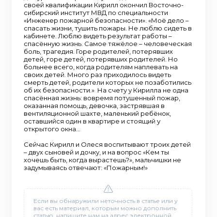
своей квалификации Кирилл окончил Восточно-
сибирский институт МВД по специальности
«Инженер пожарной безопасности». «Моё дело –
спасать жизни, тушить пожары. Не люблю сидеть в
кабинете. Люблю видеть результат работы –
спасённую жизнь. Самое тяжёлое – человеческая
боль, трагедия. Горе родителей, потерявших
детей, горе детей, потерявших родителей. Но
больнее всего, когда родителям наплевать на
своих детей. Много раз приходилось видеть
смерть детей, родители которых не позаботились
об их безопасности.» На счету у Кирилла не одна
спасённая жизнь: вовремя потушенный пожар,
оказанная помощь, девочка, застрявшая в
вентиляционной шахте, маленький ребёнок,
оставшийся один в квартире и стоящий у
открытого окна…
Сейчас Кирилл и Олеся воспитывают троих детей
– двух сыновей и дочку, и на вопрос «Кем ты
хочешь быть, когда вырастешь?», мальчишки не
задумываясь отвечают: «Пожарным!»
Если вы обнаружили неточность в статье или у
вас есть материал, которым можно дополнить
статью, напишите нам на адрес электронной