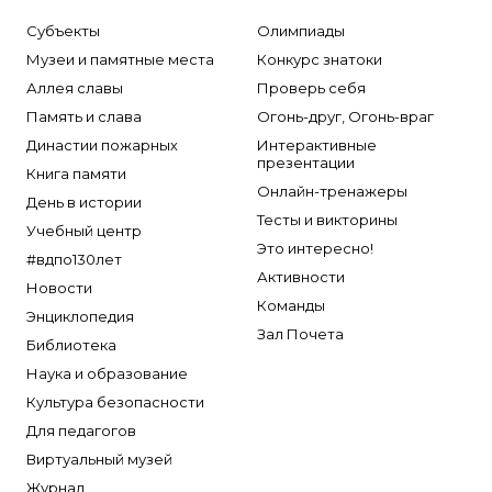
Субъекты
Олимпиады
Музеи и памятные места
Конкурс знатоки
Аллея славы
Проверь себя
Память и слава
Огонь-друг, Огонь-враг
Династии пожарных
Интерактивные
презентации
Книга памяти
Онлайн-тренажеры
День в истории
Тесты и викторины
Учебный центр
Это интересно!
#вдпо130лет
Активности
Новости
Команды
Энциклопедия
Зал Почета
Библиотека
Наука и образование
Культура безопасности
Для педагогов
Виртуальный музей
Журнал