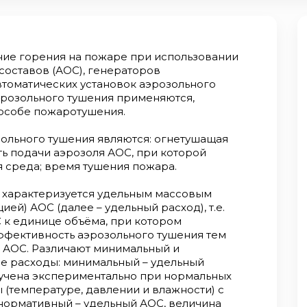
ие горения на пожаре при использовании
оставов (АОС), генераторов
втоматических установок аэрозольного
эрозольного тушения применяются,
особе пожаротушения.
ольного тушения являются: огнетушащая
ть подачи аэрозоля АОС, при которой
 среда; время тушения пожара.
 характеризуется удельным массовым
й) АОС (далее – удельный расход), т.е.
к единице объёма, при котором
ффективность аэрозольного тушения тем
 АОС. Различают минимальный и
е расходы: минимальный – удельный
лучена экспериментально при нормальных
 (температуре, давлении и влажности) с
нормативный – удельный АОС, величина