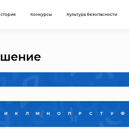
стория
Конкурсы
Культура безопасности
ушение
И
К
Л
М
Н
О
П
Р
С
Т
У
Ф