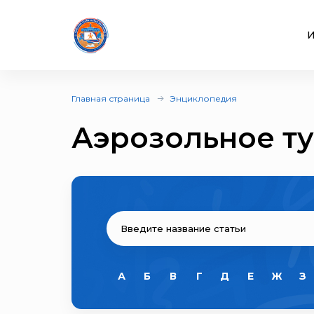
И
Главная страница
Энциклопедия
Аэрозольное т
А
Б
В
Г
Д
Е
Ж
З