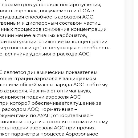
х параметров установок пожаротушения,
ость аэрозоля, получаемого из ГОА в
етушащая способность аэрозоля АОС
твенным и дисперсным составом частиц.
нных процессов (снижение концентрации
вании менее активных карбонатов,
 при коагуляции, снижение их концентрации
верхностях и др.) огнетушащая способность
.е. величина удельного расхода АОС
С является динамическим показателем
концентрации аэрозоля в защищаемом
шением общей массы заряда АОС к объёму
 аэрозоля. Различают оптимальную,
нсивности подачи аэрозоля АОС:
 при которой обеспечивается тушение за
 расходом АОС; нормативная –
кументами по АУАП; относительная –
сивности подачи аэрозоля к нормативному
ость подачи аэрозоля АОС при прочих
ляет параметры процесса Аэрозольное