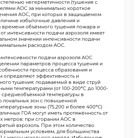
 степенью негерметичности (тушение с
елями АОС за минимально короткое
енения АОС, при которых в защищаемом
еличине избыточные давления и
и времени объёмного тушения пожара и
от интенсивности подачи аэрозоля имеет
мальном значении интенсивности подачи
инимальным расходом АОС.
интенсивности подачи аэрозоля АОС
елении параметров процесса тушения и
особенности процесса образования и
ом определяют эффективность и
ного тушения: подаваемый в виде струй
ыми температурами (от 100-200°С до 1000-
ию среднеобъёмной температуры в
 локальных зон с повышенной
пературные зоны (75,200 и более 400°С)
азличных ГОА могут иметь протяжённость от
х метров; при сгорании АОС в
етый аэрозоль. При этом количество
нормальным условиям, для большинства
с 1 г массы исходного заряда. Избыточное