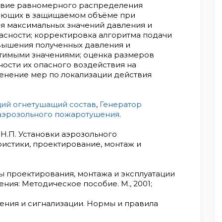
ловие равномерного распределения
кающих в защищаемом объёме при
я максимальных значений давления и
асности; корректировка алгоритма подачи
евышения полученных давления и
тимыми значениями; оценка размеров
ости их опасного воздействия на
именение мер по локализации действия
ий огнетушащий состав
,
Генератор
 аэрозольного пожаротушения
.
 Н.П. Установки аэрозольного
истики, проектирование, монтаж и
сы проектирования, монтажа и эксплуатации
ния: Методическое пособие. М., 2001;
ения и сигнализации. Нормы и правила