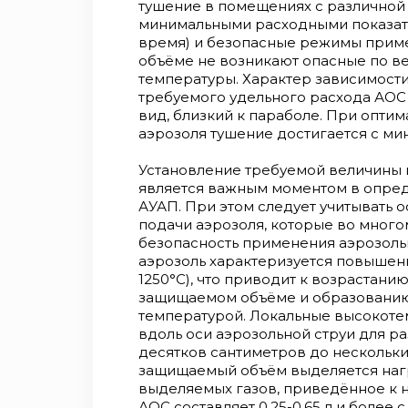
тушение в помещениях с различной
минимальными расходными показат
время) и безопасные режимы прим
объёме не возникают опасные по в
температуры. Характер зависимост
требуемого удельного расхода АОС 
вид, близкий к параболе. При опти
аэрозоля тушение достигается с м
Установление требуемой величины 
является важным моментом в опред
АУАП. При этом следует учитывать 
подачи аэрозоля, которые во мног
безопасность применения аэрозоль
аэрозоль характеризуется повышенн
1250°С), что приводит к возрастан
защищаемом объёме и образованию
температурой. Локальные высокотем
вдоль оси аэрозольной струи для р
десятков сантиметров до нескольки
защищаемый объём выделяется нагр
выделяемых газов, приведённое к 
АОС составляет 0,25-0,65 л и более 