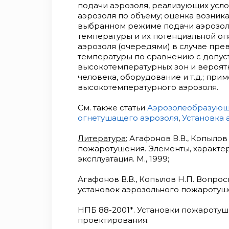
подачи аэрозоля, реализующих ус
аэрозоля по объёму; оценка возни
выбранном режиме подачи аэрозол
температуры и их потенциальной оп
аэрозоля (очередями) в случае пр
температуры по сравнению с допус
высокотемпературных зон и вероятн
человека, оборудование и т.д.; пр
высокотемпературного аэрозоля.
См. также статьи
Аэрозолеобразующ
огнетушащего аэрозоля
,
Установка
Литература:
Агафонов В.В., Копылов
пожаротушения. Элементы, характер
эксплуатация. М., 1999;
Агафонов В.В., Копылов Н.П. Вопро
установок аэрозольного пожаротуше
НПБ 88-2001*. Установки пожаротуш
проектирования.