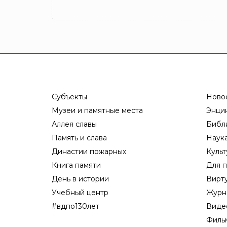
Субъекты
Ново
Музеи и памятные места
Энци
Аллея славы
Библ
Память и слава
Наук
Династии пожарных
Культ
Книга памяти
Для п
День в истории
Вирт
Учебный центр
Журн
#вдпо130лет
Виде
Филь