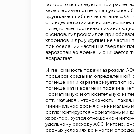
которого используется при расчёта
характеризует огнетушащую способн
крупномасштабных испытаниях. Огн
определяется химическим, количес
Вследствие протекающих эволюцио
оксидов, гидрооксидов при образо
хлоридов и др., укрупнение частиц
при оседании частиц на твёрдых по
аэрозолей во времени снижается, т
возрастает.
Интенсивность подачи аэрозоля АО
процесса создания определённой 
помещении и характеризуется отно
помещения и времени подачи в него
нормативную и относительную инте
оптимальная интенсивность – такая,
минимальное время с минимальным
регламентируется нормативными до
характеризуется отношением интен
удельному расходу АОС. Интенсивн
равных условиях во многом опреде