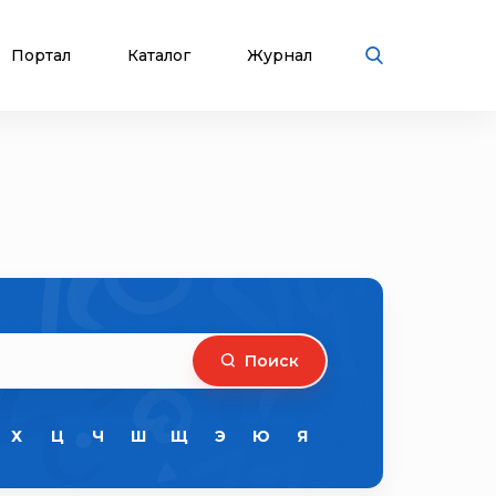
Портал
Каталог
Журнал
Поиск
Х
Ц
Ч
Ш
Щ
Э
Ю
Я