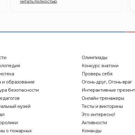
читать полностью
сти
Олимпиады
клопедия
Конкурс знатоки
иотека
Проверь себя
а и образование
Огонь-друг, Огонь-враг
ура безопасности
Интерактивные презен
едагогов
Онлайн-тренажеры
уальный музей
Тесты и викторины
ал
Это интересно!
оролики
Активности
мы о пожарных
Команды