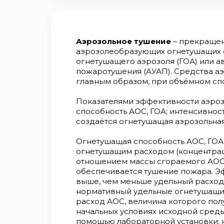
Аэрозольное тушение
– прекращен
аэрозолеобразующих огнетушащих с
огнетушащего аэрозоля (ГОА) или а
пожаротушения (АУАП). Средства а
главным образом, при объёмном сп
Показателями эффективности аэроз
способность АОС, ГОА; интенсивнос
создаётся огнетушащая аэрозольная
Огнетушащая способность АОС, ГОА
огнетушащим расходом (концентрацие
отношением массы сгораемого АОС 
обеспечивается тушение пожара. Э
выше, чем меньше удельный расход
нормативный удельные огнетушащи
расход АОС, величина которого по
начальных условиях исходной среды
помощью лабораторной установки; 