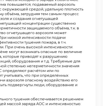
ёма повышается; подаваемый аэрозоль
 с окружающей средой, удельную плотность
ну объёма, затрудняя тем самым процесс
золя и создания огнетушащей
гнетушащей концентрации существенно
герметичности защищаемого объёма, т.к. в
ство огнетушащего аэрозоля может
При низкой интенсивности подачи
ективности тушения пожара, в т.ч.
ии. При очень высокой интенсивности
ёме могут возникать опасные по величине
а, которые приводят к разрушению
ций, оборудования и т.д. Требуемые для
чной степенью негерметичности значения
С определяют расчётом или по
т учитывать, что при определённых
ачи аэрозоля опасному воздействию его
быть подвергнуты люди, оборудование и
льного тушения обеспечивается решением
щей массой заряда АОС и интенсивностью