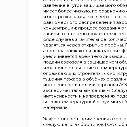
давление внутри защищаемого объ
имеет более низкую, по сравнению
и быстро «всплывает» в верхнюю зо
равномерного распределения аэро
концентрации; процесс создания о
зависит от степени (показателя) не
ряде случаев значительное количе
удаляться через открытые проёмы. 
аэрозоля снижаются показатели эфф
увеличивается время его ликвидац
подачи аэрозоля в защищаемом объ
избыточное давление и температур
ограждающих строительных конструк
тушения пожара в объёмах с разли
интенсивности подачи аэрозоля АО
экспериментальным данным. Следуе
интенсивности и направлениях под
высокотемпературной струи могут 
материалы.
Эффективность применения аэрозо
следующего: выбор типов ГОА с об