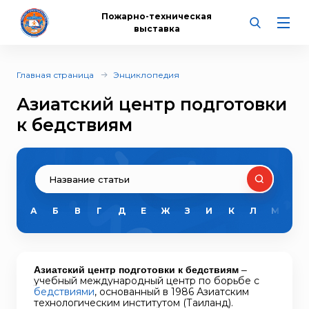
Пожарно-техническая
выставка
Главная страница
Энциклопедия
Азиатский центр подготовки
к бедствиям
А
Б
В
Г
Д
Е
Ж
З
И
К
Л
М
Н
Азиатский центр подготовки к бедствиям
–
учебный международный центр по борьбе с
бедствиями
, основанный в 1986 Азиатским
технологическим институтом (Таиланд).