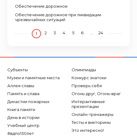
Обеспечение дорожное
Обеспечение дорожное при ликвидации
чрезвычайных ситуаций
2
3
4
5
6
...
24
1
Субъекты
Олимпиады
Музеи и памятные места
Конкурс знатоки
Аллея славы
Проверь себя
Память и слава
Огонь-друг, Огонь-враг
Династии пожарных
Интерактивные
презентации
Книга памяти
Онлайн-тренажеры
День в истории
Тесты и викторины
Учебный центр
Это интересно!
#вдпо130лет