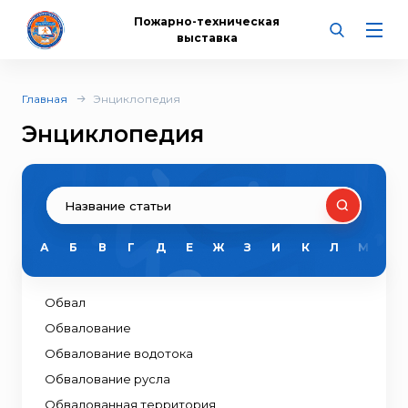
Пожарно-техническая
выставка
Главная
Энциклопедия
Энциклопедия
А
Б
В
Г
Д
Е
Ж
З
И
К
Л
М
Н
Обвал
Обвалование
Обвалование водотока
Обвалование русла
Обвалованная территория