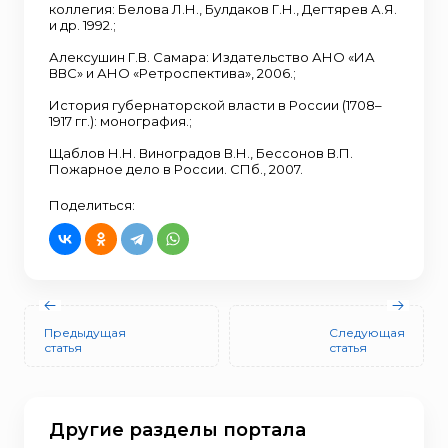
коллегия: Белова Л.Н., Булдаков Г.Н., Дегтярев А.Я.
и др. 1992.;
Алексушин Г.В. Самара: Издательство АНО «ИА
ВВС» и АНО «Ретроспектива», 2006.;
История губернаторской власти в России (1708–
1917 гг.): монография.;
Щаблов Н.Н. Виноградов В.Н., Бессонов В.П.
Пожарное дело в России. СПб., 2007.
Поделиться:
Предыдущая
Следующая
статья
статья
Другие разделы портала