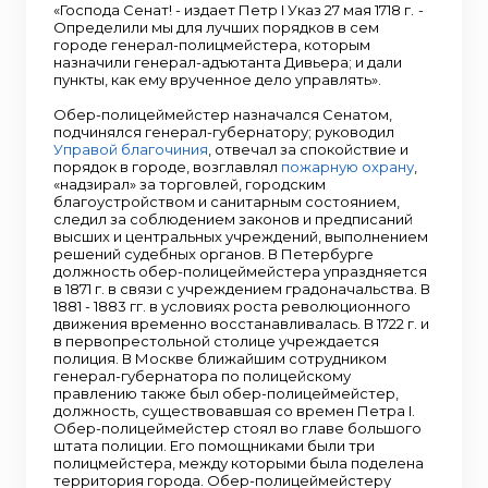
«Господа Сенат! - издает Петр I Указ 27 мая 1718 г. -
Определили мы для лучших порядков в сем
городе генерал-полицмейстера, которым
назначили генерал-адъютанта Дивьера; и дали
пункты, как ему врученное дело управлять».
Обер-полицеймейстер назначался Сенатом,
подчинялся генерал-губернатору; руководил
Управой благочиния
, отвечал за спокойствие и
порядок в городе, возглавлял
пожарную охрану
,
«надзирал» за торговлей, городским
благоустройством и санитарным состоянием,
следил за соблюдением законов и предписаний
высших и центральных учреждений, выполнением
решений судебных органов. В Петербурге
должность обер-полицеймейстера упраздняется
в 1871 г. в связи с учреждением градоначальства. В
1881 - 1883 гг. в условиях роста революционного
движения временно восстанавливалась. В 1722 г. и
в первопрестольной столице учреждается
полиция. В Москве ближайшим сотрудником
генерал-губернатора по полицейскому
правлению также был обер-полицеймейстер,
должность, существовавшая со времен Петра I.
Обер-полицеймейстер стоял во главе большого
штата полиции. Его помощниками были три
полицмейстера, между которыми была поделена
территория города. Обер-полицеймейстеру