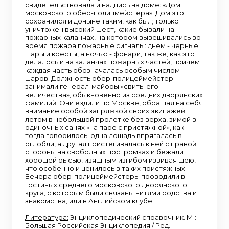
свидетельствовала и надпись на доме: «Дом
московского обер-полицмейстера». Дом этот
сохранился и доныне таким, как был; только
уничтожен высокий шест, какие бывали на
пожарных каланчах, на котором вывешивались во
время пожара пожарные сигналы: днем - черные
шары и кресты, а ночью - фонари, так же, как это
делалось и на каланчах пожарных частей, причем
каждая часть обозначалась особым числом
шаров. Должность обер-полицеймейстер
занимали генерал-майоры «свиты его
величества», обыкновенно из средних дворянских
фамилий. Они ездили по Москве, обращая на себя
внимание особой запряжкой своих экипажей:
летом в небольшой пролетке без верха, зимой в
одиночных санях «на паре с пристяжной», как
тогда говорилось: одна лошадь впрягалась в
оглобли, а другая пристегивалась к ней с правой
стороны на свободных постромках и бежали
хорошей рысью, изящным изгибом извивая шею,
что особенно и ценилось в таких пристяжных.
Вечера обер-полицеймейстеры проводили в
гостиных среднего московского дворянского
круга, с которым были связаны нитями родства и
знакомства, или в Английском клубе.
Литература:
Энциклопедический справочник. М.:
Большая Российская Энциклопедия / Ред.