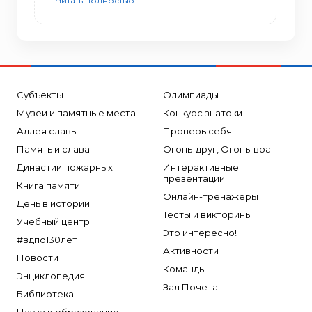
Читать полностью
Субъекты
Олимпиады
Музеи и памятные места
Конкурс знатоки
Аллея славы
Проверь себя
Память и слава
Огонь-друг, Огонь-враг
Династии пожарных
Интерактивные
презентации
Книга памяти
Онлайн-тренажеры
День в истории
Тесты и викторины
Учебный центр
Это интересно!
#вдпо130лет
Активности
Новости
Команды
Энциклопедия
Зал Почета
Библиотека