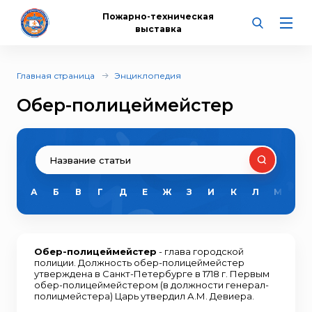
Пожарно-техническая
выставка
Главная страница
Энциклопедия
Обер-полицеймейстер
А
Б
В
Г
Д
Е
Ж
З
И
К
Л
М
Н
Обер-полицеймейстер
- глава городской
полиции. Должность обер-полицеймейстер
утверждена в Санкт-Петербурге в 1718 г. Первым
обер-полицеймейстером (в должности генерал-
полицмейстера) Царь утвердил А.М. Девиера.