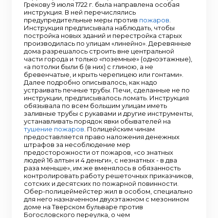
Грекову 9 июля 1722 г. была направлена особая
инструкция. В ней перечислялись
предупредительные меры против
пожаров
.
Инструкция предписывала наблюдать, чтобы
постройка новых зданий и перестройка старых
производилась по улицам «линейно». Деревянные
дома разрешалось строить вне центральной
части города и только «поземные» (одноэтажные),
«а потолки были б (в них) с глиною, а не
бревенчатые, и крыть черепицею или гонтами».
Далее подробно описывалось, как надо
устраивать печные трубы. Печи, сделанные не по
инструкции, предписывалось ломать. Инструкция
обязывала по всем большим улицам иметь
заливные трубы с рукавами и другие инструменты,
устанавливать порядок явки обывателей на
тушение пожаров
. Полицейским чинам
предоставляется право наложения денежных
штрафов за несоблюдение мер
предосторожности от пожаров, «со знатных
людей 16 алтын и 4 деньги», с незнатных - в два
раза меньше», им же вменялось в обязанность
контролировать работу решеточных приказчиков,
сотских и десятских по пожарной повинности.
Обер-полицеймейстер жил в особом, специально
для него назначенном двухэтажном с мезонином
доме на Тверском бульваре против
Богословского переулка, о чем