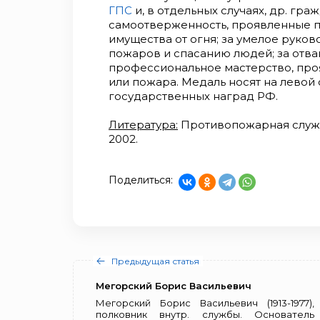
ГПС
и, в отдельных случаях, др. гра
самоотверженность, проявленные п
имущества от огня; за умелое руко
пожаров и спасанию людей; за отваг
профессиональное мастерство, пр
или пожара. Медаль носят на левой 
государственных наград РФ.
Литература:
Противопожарная служба 
2002.
Поделиться:
Предыдущая статья
Мегорский Борис Васильевич
Мегорский Борис Васильевич (1913-1977),
полковник внутр. службы. Основатель