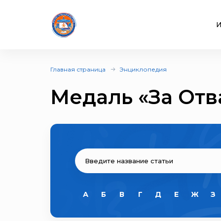
И
Главная страница
Энциклопедия
Медаль «За Отв
А
Б
В
Г
Д
Е
Ж
З