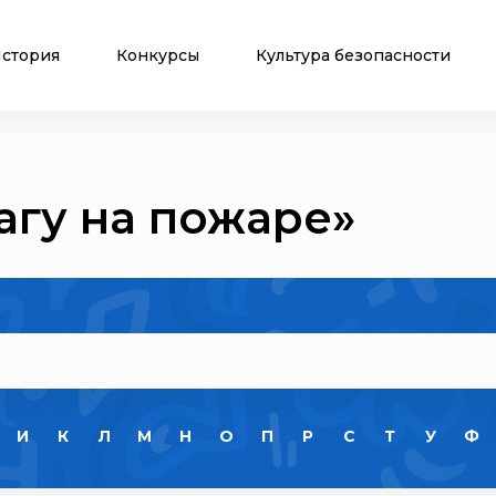
стория
Конкурсы
Культура безопасности
агу на пожаре»
И
К
Л
М
Н
О
П
Р
С
Т
У
Ф