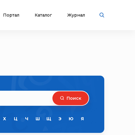
Портал
Каталог
Журнал
Поиск
Х
Ц
Ч
Ш
Щ
Э
Ю
Я