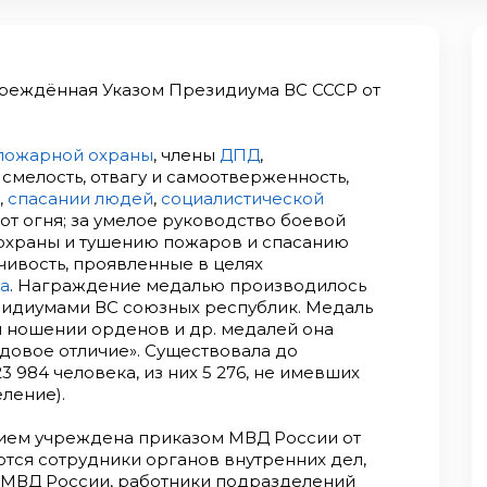
чреждённая Указом Президиума ВС СССР от
пожарной охраны
, члены
ДПД
,
смелость, отвагу и самоотверженность,
,
спасании людей
,
социалистической
от огня; за умелое руководство боевой
охраны и тушению пожаров и спасанию
йчивость, проявленные в целях
а
. Награждение медалью производилось
зидиумами ВС союзных республик. Медаль
и ношении орденов и др. медалей она
удовое отличие». Существовала до
3 984 человека, из них 5 276, не имевших
ление).
нием учреждена приказом МВД России от
ются сотрудники органов внутренних дел,
 МВД России, работники подразделений