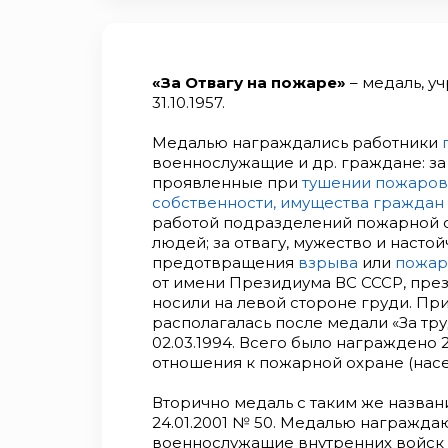
«За Отвагу на пожаре»
– медаль, у
31.10.1957.
Медалью награждались работники
военнослужащие и др. граждане: за 
проявленные при
тушении пожаров
собственности, имущества граждан
работой подразделений пожарной 
людей; за отвагу, мужество и насто
предотвращения
взрыва
или
пожар
от имени Президиума ВС СССР, пре
носили на левой стороне груди. Пр
располагалась после медали «За тр
02.03.1994. Всего было награждено 2
отношения к пожарной охране (насе
Вторично медаль с таким же назва
24.01.2001 № 50. Медалью награжда
военнослужащие внутренних войск