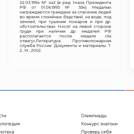
02.03.1994 № 442 (в ред. Указа Президента
РФ от 01.06.1995 № 554). Медалью
награждаются граждане за спасение людей
во время стихийных бедствий, на воде, под
землей, при тушении пожаров и при др.
обстоятельствах. Носят на левой стороне
груди при наличии др. медалей РФ
располагается после медали «За
отвагу».Литература: Противопожарная
служба России. Документы и материалы. Т.
2., М., 2002.
сти
Олимпиады
клопедия
Конкурс знатоки
иотека
Проверь себя