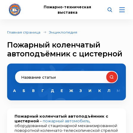
Пожарно-техническая
выставка
Главная страница
Энциклопедия
Пожарный коленчатый
автоподъёмник с цистерной
А
Б
В
Г
Д
Е
Ж
З
И
К
Л
М
Н
Пожарный коленчатый автоподъёмник с
цистерной
–
пожарный автомобиль
,
оборудованный стационарной механизированной
поворотной коленчато-телескопической стрелой