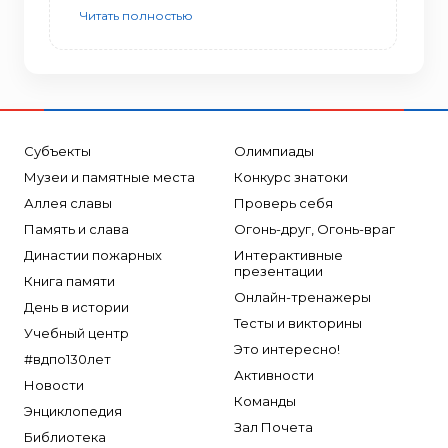
Читать полностью
Субъекты
Олимпиады
Музеи и памятные места
Конкурс знатоки
Аллея славы
Проверь себя
Память и слава
Огонь-друг, Огонь-враг
Династии пожарных
Интерактивные
презентации
Книга памяти
Онлайн-тренажеры
День в истории
Тесты и викторины
Учебный центр
Это интересно!
#вдпо130лет
Активности
Новости
Команды
Энциклопедия
Зал Почета
Библиотека