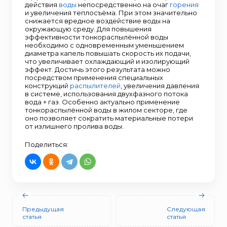
действия
воды
непосредственно на очаг
горения
и увеличения теплосъёма. При этом значительно
снижается вредное воздействие воды на
окружающую среду. Для повышения
эффективности тонкораспылённой воды
необходимо с одновременным уменьшением
диаметра капель повышать скорость их подачи,
что увеличивает охлаждающий и изолирующий
эффект. Достичь этого результата можно
посредством применения специальных
конструкций
распылителей
, увеличения давления
в системе, использования двухфазного потока
вода + газ. Особенно актуально применение
тонкораспылённой воды в жилом секторе, где
оно позволяет сократить материальные потери
от излишнего пролива воды.
Поделиться:
Предыдущая
Следующая
статья
статья