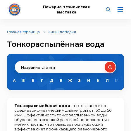
Пожарно-техническая
выставка
Главная страница
Энциклопедия
Тонкораспылённая вода
А
Б
В
Г
Д
Е
Ж
З
И
К
Л
М
Н
Тонкораспылённая вода
– поток капель со
среднеарифметическим диаметром от 150 до 50
мкм. Эффективность тонкораспылённой воды
обусловлена высокой удельной поверхностью
мелких частиц, что повышает охлаждающий
эффект за счёт проникающего равномерного