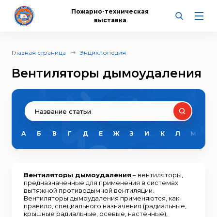
Пожарно-техническая
выставка
Главная страница
Энциклопедия
Вентиляторы дымоудаления
А
Б
В
Г
Д
Е
Ж
З
И
К
Л
М
Н
Вентиляторы дымоудаления
– вентиляторы,
предназначенные для применения в системах
вытяжной противодымной вентиляции.
Вентиляторы дымоудаления применяются, как
правило, специального назначения (радиальные,
крышные радиальные, осевые, настенные),