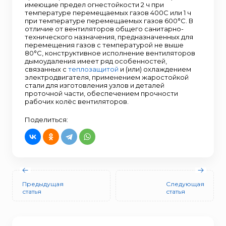
имеющие предел огнестойкости 2 ч при
температуре перемещаемых газов 400С или 1 ч
при температуре перемещаемых газов 600°С. В
отличие от вентиляторов общего санитарно-
технического назначения, предназначенных для
перемещения газов с температурой не выше
80°С, конструктивное исполнение вентиляторов
дымоудаления имеет ряд особенностей,
связанных с
теплозащитой
и (или) охлаждением
электродвигателя, применением жаростойкой
стали для изготовления узлов и деталей
проточной части, обеспечением прочности
рабочих колёс вентиляторов.
Поделиться:
Предыдущая
Следующая
статья
статья