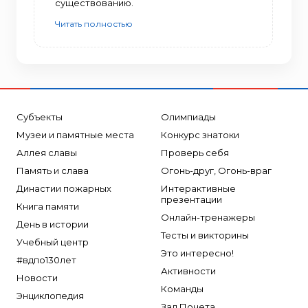
существованию.
Читать полностью
Субъекты
Олимпиады
Музеи и памятные места
Конкурс знатоки
Аллея славы
Проверь себя
Память и слава
Огонь-друг, Огонь-враг
Династии пожарных
Интерактивные
презентации
Книга памяти
Онлайн-тренажеры
День в истории
Тесты и викторины
Учебный центр
Это интересно!
#вдпо130лет
Активности
Новости
Команды
Энциклопедия
Зал Почета