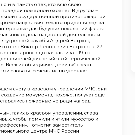
но и в память о тех, кто всю свою
 правдой пожарной охране». В другом –
альной государственной противопожарной
роме напутствия тем, кто придет вслед за
интересные для будущих поколений факты
начальник отдела надзорной деятельности
 внутренней службы Андрей Ветрюк,
Его отец Виктор Леонтьевич Ветрюк за 27
ь от пожарного до начальника ПЧ на
едставителей династий этой героической
. Всех их объединяет девиз «Спасать
эти слова высечены на пьедестале
шем счету в краевом управлении МЧС, они
а создание монумента, похоже, получат еще
 старались пожарные не ради наград.
ным, таких в краевом управлении, слава
живых, чтобы помнили и чтили мужество и
рофессии», - отметил заместитель
гионального центра МЧС России