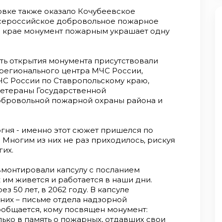
овке также оказало Кочубеевское
сероссийское добровольное пожарное
в крае монумент пожарным украшает одну
ть открытия монумента присутствовали
регионального центра МЧС России,
ЧС России по Ставропольскому краю,
ветераны Государственной
обровольной пожарной охраны района и
гня - именно этот сюжет пришелся по
Многим из них не раз приходилось, рискуя
гих.
монтировали капсулу с посланием
к им живется и работается в наши дни.
з 50 лет, в 2062 году. В капсуле
 них – письме отдела надзорной
сообщается, кому посвящен монумент:
лько в память о пожарных, отдавших свои