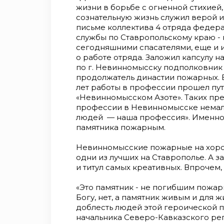
жизни в борьбе с огненной стихией, 
сознательную жизнь служил верой и
письме коллектива 4 отряда федер
службы по Ставропольскому краю - к
сегодняшними спасателями, еще и 
о работе отряда. Заложил капсулу 
по г. Невинномысску подполковник
продолжатель династии пожарных. 
лет работы в профессии прошел пут
«Невинномысском Азоте». Таких пр
профессии в Невинномысске немало
людей — наша профессия». Именно 
памятника пожарным.
Невинномысские пожарные на хоро
одни из лучших на Ставрополье. А з
и титул самых креативных. Впрочем,
«Это памятник - не погибшим пожар
Богу, нет, а памятник живым и для 
доблесть людей этой героической п
начальника Северо-Кавказского ре