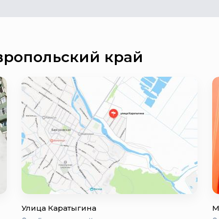
вропольский край
Улица Каратыгина
М