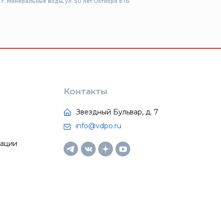
г. Минеральные воды, ул. 50 лет Октября 87Б
Контакты
Звездный Бульвар, д. 7
info@vdpo.ru
тации