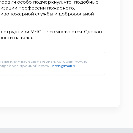
трович особо подчеркнул, что подобные
ризации профессии пожарного,
отивопожарной службы и добровольной
т, сотрудники МЧС не сомневаются. Сделан
ности на века.
татье или у вас есть материал, которым можно
 адрес электронной почты:
inteb@mail.ru