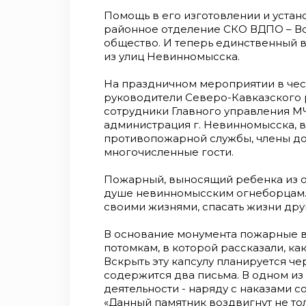
Помощь в его изготовлении и устан
районное отделение СКО ВДПО – В
общество. И теперь единственный 
из улиц Невинномысска.
На праздничном мероприятии в чес
руководители Северо-Кавказского 
сотрудники Главного управления М
администрация г. Невинномысска, 
противопожарной службы, члены д
многочисленные гости.
Пожарный, выносящий ребенка из о
душе невинномысским огнеборцам. 
своими жизнями, спасать жизни дру
В основание монумента пожарные в
потомкам, в которой рассказали, ка
Вскрыть эту капсулу планируется чере
содержится два письма. В одном из
деятельности - наряду с наказами 
«Данный памятник воздвигнут не то