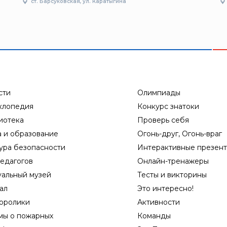
ст. Барсуковская, ул. Каратыгина
сти
Олимпиады
клопедия
Конкурс знатоки
иотека
Проверь себя
а и образование
Огонь-друг, Огонь-враг
ура безопасности
Интерактивные презен
едагогов
Онлайн-тренажеры
уальный музей
Тесты и викторины
ал
Это интересно!
оролики
Активности
мы о пожарных
Команды