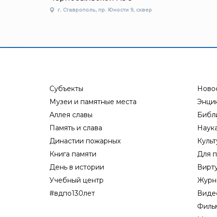
г. Ставрополь, пр. Юности 9, сквер
Субъекты
Ново
Музеи и памятные места
Энци
Аллея славы
Библ
Память и слава
Наук
Династии пожарных
Культ
Книга памяти
Для п
День в истории
Вирт
Учебный центр
Журн
#вдпо130лет
Виде
Филь