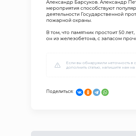
Александр Барсуков. Александр Пе
мероприятия способствуют популя
деятельности Государственной пр
пожарной охраны.
В том, что памятник простоит 50 ле
он из железобетона, с запасом проч
Если вы обнаружили неточность в с
дополнить статью, напишите нам на
Поделиться: