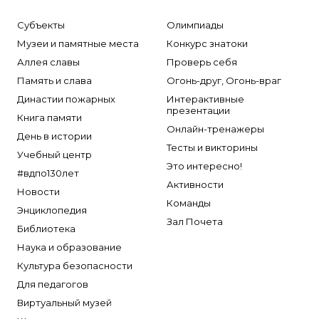
Субъекты
Олимпиады
Музеи и памятные места
Конкурс знатоки
Аллея славы
Проверь себя
Память и слава
Огонь-друг, Огонь-враг
Династии пожарных
Интерактивные
презентации
Книга памяти
Онлайн-тренажеры
День в истории
Тесты и викторины
Учебный центр
Это интересно!
#вдпо130лет
Активности
Новости
Команды
Энциклопедия
Зал Почета
Библиотека
Наука и образование
Культура безопасности
Для педагогов
Виртуальный музей