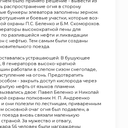
гнем было принято решение - вывести из
ь распространение огня в сторону
ные бункеры элеватора заполнены зерном.
отушения и боевые участки, которые воз-
й охраны П.С. Беленко и Б.М. Скоморохов.
нераторы высокократной пены для
 по разлившейся нефти и ликвидации
рн с нефтью. Тем самым были созданы
новительного поезда.
 оставалась устрашающей. В бушующее
, 8 генераторов высоко-кратной
шин работали в слепом сизом снегопаде,
ступление на огонь. Предотвратить
собом - закрыть доступ кислорода через
рытую нефть от языков пламени.
ызвались двое: Павел Беленко и Николай
ной охраны полковник Н. П. Андреенко
 и они полезли по лестницам, приваренным
ам основной очаг огня был подавлен, а
 поезда вновь связали маленькую
траной. За мужество и отвагу,
жара 56 человек были награждены