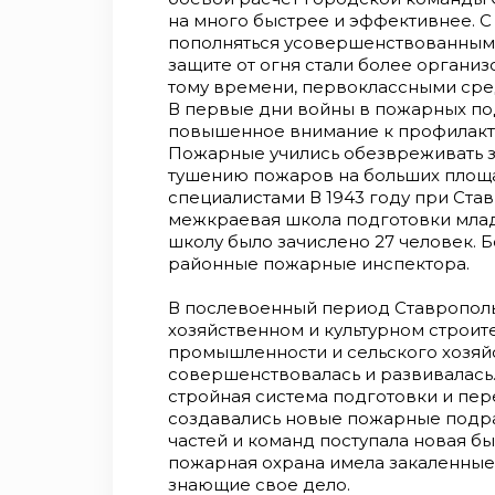
на много быстрее и эффективнее. С 
пополняться усовершенствованным
защите от огня стали более организ
тому времени, первоклассными сре
В первые дни войны в пожарных по
повышенное внимание к профилакти
Пожарные учились обезвреживать з
тушению пожаров на больших площа
специалистами В 1943 году при Ста
межкраевая школа подготовки мла
школу было зачислено 27 человек. 
районные пожарные инспектора.
В послевоенный период Ставрополь
хозяйственном и культурном строит
промышленности и сельского хозяй
совершенствовалась и развивалась
стройная система подготовки и пе
создавались новые пожарные подр
частей и команд поступала новая бы
пожарная охрана имела закаленные
знающие свое дело.