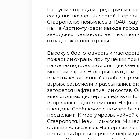
Растущие города и предприятия на
создания пожарных частей. Первая 
Ставрополье появилась в 1948 году 
на на Азотно-туковом заводе горо
заводских производственных площад
отряд пожарной охраны.
Высокую боеготовность и мастерс
пожарной охраны при тушении пожар
на железнодорожной станции Овечка:
мощный взрыв. Над крышами домов
взметнулся огненный столб с огром
взрыва зазвенели и рассыпались сте
загорелся нефтеналивной состав. 
многотонных цистерн с нефтью и 10 
взорвались одновременно. Нефть р
площади. Сообщение о пожаре быст
пределами. К месту чрезвычайной 
Ставрополя, Невинномысска, Минер
станции Кавказская. Но первый вал
первые выбросы горящей нефти дол