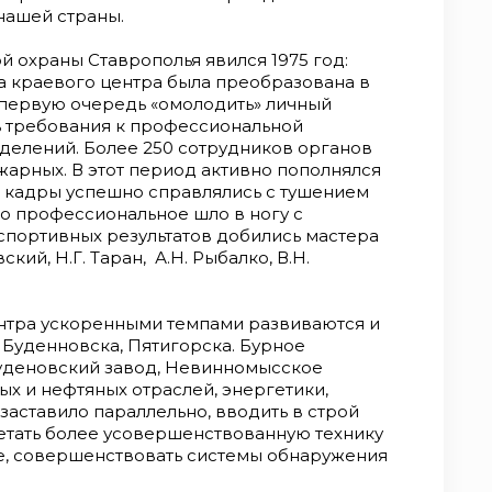
нашей страны.
 охраны Ставрополья явился 1975 год:
 краевого центра была преобразована в
 первую очередь «омолодить» личный
ть требования к профессиональной
делений. Более 250 сотрудников органов
арных. В этот период активно пополнялся
 кадры успешно справлялись с тушением
о профессиональное шло в ногу с
спортивных результатов добились мастера
ский, Н.Г. Таран, А.Н. Рыбалко, В.Н.
нтра ускоренными темпами развиваются и
 Буденновска, Пятигорска. Бурное
уденовский завод, Невинномысское
ых и нефтяных отраслей, энергетики,
заставило параллельно, вводить в строй
тать более усовершенствованную технику
е, совершенствовать системы обнаружения