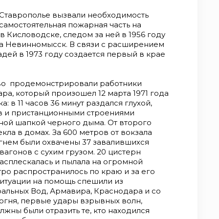
 Ставрополье вызвали необходимость
самостоятельная пожарная часть на
в Кисловодске, следом за ней в 1956 году
да Невинномысск. В связи с расширением
ей в 1973 году создается первый в крае
тво продемонстрировали работники
а, который произошел 12 марта 1971 года
 в 11 часов 36 минут раздался глухой,
 и пристанционными строениями
ной шапкой черного дыма. От второго
кла в домах. За 600 метров от вокзала
Огнем были охвачены 37 завалившихся
вагонов с сухим грузом. 20 цистерн
асплескалась и пылала на огромной
ро распространилось по краю и за его
ситуации на помощь спешили из
альных Вод, Армавира, Краснодара и со
 огня, первые удары взрывных волн,
жны были отразить те, кто находился