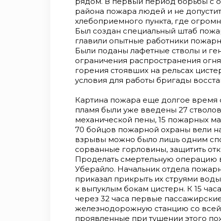
рядом. В первый период борьбы с о
района пожара людей и не допустит
хлебоприемного пункта, где огром
Был создан специальный штаб пожар
главили опытные работники пожарно
Были поданы лафетные стволы и ге
ограничения распространения огня
горения стоявших на рельсах цисте
условия для работы бригады восста
Картина пожара еще долгое время
пламя были уже введены 27 стволов
механической пены, 15 пожарных ма
70 бойцов пожарной охраны вели на
взрывы можно было лишь одним спо
сорванные горловины, защитить отк
Проделать смертельную операцию в
Уберайло. Начальник отдела пожар
приказал прикрыть их струями воды
к выпуклым бокам цистерн. К 15 час
через 32 часа первые пассажирские
железнодорожную станцию со всей с
проявленные при тушении этого по