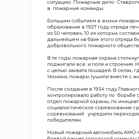
ситуацию. Пожарные депо Ставропо
в пожарные команды.
Большим событием в жизни пожарн
образование в 1927 году отряда печ
из 50 человек, 10 из которых соста
дальнейшем на базе этого отряда б
добровольного пожарного обществ
В те годы пожарная охрана столкну
поджигали все: и поля и строения.
с целью захвата лошадей. В селах, 
техники, пожары тушили вместе с жи
После создания в 1934 году Главно
контролировало работу по борьбе с
отдел пожарной охраны, по инициа
социалистическое соревнование с
соревнований учредили переходящ
победителям.
Новый пожарный автомобиль АМО-Ф-1
боевой расчет городской команды 