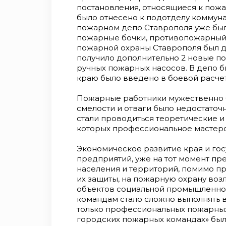
постановления, относящиеся к пожа
было отнесено к подотделу коммуна
пожарном депо Ставрополя уже было
пожарные бочки, противопожарный и
пожарной охраны Ставрополя был д
получило дополнительно 2 новые п
ручных пожарных насосов. В депо б
краю было введено в боевой расчет
Пожарные работники мужественно 
смелости и отваги было недостаточн
стали проводиться теоретические и 
которых профессиональное мастерс
Экономическое развитие края и гос
предприятий, уже на тот момент пр
населения и территорий, помимо п
их защиты, на пожарную охрану возл
объектов социальной промышленнос
командам стало сложно выполнять в
только профессиональных пожарных
городских пожарных командах» бы