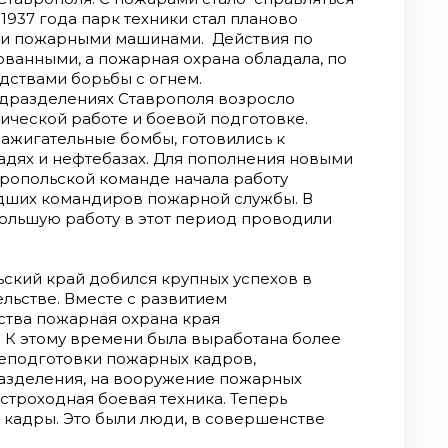
1937 года парк техники стал планово
и пожарными машинами. Действия по
ованными, а пожарная охрана обладала, по
дствами борьбы с огнем.
дразделениях Ставрополя возросло
ческой работе и боевой подготовке.
ажигательные бомбы, готовились к
дях и нефтебазах. Для пополнения новыми
вропольской команде начала работу
дших командиров пожарной службы. В
Большую работу в этот период проводили
ский край добился крупных успехов в
ельстве. Вместе с развитием
ства пожарная охрана края
. К этому времени была выработана более
реподготовки пожарных кадров,
азделения, на вооружение пожарных
строходная боевая техника. Теперь
 кадры. Это были люди, в совершенстве