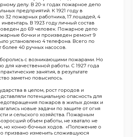
рному делу. В 20-х годах пожарное депо
льных предприятий. К 1921 году в
 32 пожарных работника, 17 лошадей, 4
нвентарь. В 1923 году личный состав
оведен до 69 человек. Пожарное депо
ожарные бочки и произведен ремонт 9
ыло установлено 4 телефона. Всего по
 более 40 ручных насосов.
боролись с возникающими пожарами. Но
о для качественной работы. С 1927 года
практические занятия, в результате
тво заметно повысилось.
ударства в целом, рост городов и
едставляли потенциальную опасность для
редотвращения пожаров в жилых домах и
агались новые задачи по защите от огня
ти и сельского хозяйства. Пожарным
озросший объем работы, не хватало не
, но конно-бочных ходов. «Положение о
ло призвано изменить сложившуюся