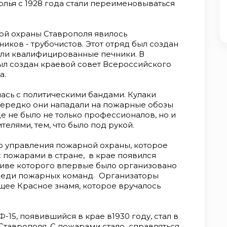
лья с 1928 года стали переименовываться
ой охраны Ставрополя явилось
ников - трубочистов. Этот отряд был создан
вили квалифицированные печники. В
ыл создан краевой совет Всероссийского
а.
лась с политическими бандами. Кулаки
 Нередко они нападали на пожарные обозы
где не было не только профессионалов, но и
телями, тем, что было под рукой.
го управления пожарной охраны, которое
 пожарами в стране, в крае появился
тиве которого впервые было организовано
реди пожарных команд. Организаторы
ее Красное знамя, которое вручалось
5, появившийся в крае в1930 году, стал в
Ставрополя. С пожарами стало справляться