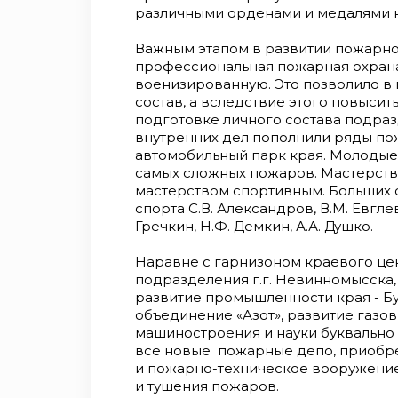
различными орденами и медалями 
Важным этапом в развитии пожарной
профессиональная пожарная охрана
военизированную. Это позволило в
состав, а вследствие этого повыси
подготовке личного состава подраз
внутренних дел пополнили ряды пож
автомобильный парк края. Молодые
самых сложных пожаров. Мастерств
мастерством спортивным. Больших 
спорта С.В. Александров, В.М. Евглев
Гречкин, Н.Ф. Демкин, А.А. Душко.
Наравне с гарнизоном краевого це
подразделения г.г. Невинномысска,
развитие промышленности края - Б
объединение «Азот», развитие газов
машиностроения и науки буквально 
все новые пожарные депо, приобре
и пожарно-техническое вооружени
и тушения пожаров.