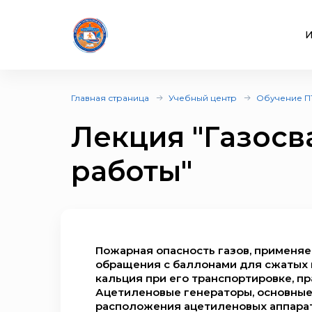
И
Главная страница
Учебный центр
Обучение П
Лекция "Газос
работы"
Пожарная опасность газов, применя
обращения с баллонами для сжатых 
кальция при его транспортировке, п
Ацетиленовые генераторы, основные 
расположения ацетиленовых аппарато