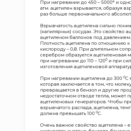
При нагревании до 450 – 5000° и одн
атм. ацетилен взрывается, образуя вз
раз больше первоначального абсолют
Взрывчатость ацетилена сильно пони
(капилярных) сосудах. Это свойство 
ацетиленом баллонов под давлением. 
Плотность ацетилена по отношению к в
кислороду – 0,8. При длительном соп
серебром образуется ацетиленовая м
0
при нагревании до 110 – 120
и при сил
изготовления ацетиленовой аппарату
0
При нагревании ацетилена до 300
С 
которая заключается в том, что молек
превращается в бензол и другие про
недостаточном отводе тепла, может 
ацетиленовых генераторов. Чтобы пр
взрывчатого распада, ацетилена, тем
0
должна превышать 100
С.
Очень важное свойство ацетилена – е
жидкостях: ацетоне, бензоле, бензин