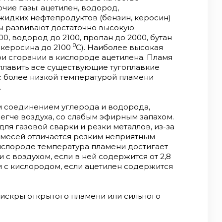
ие газы: ацетилен, водород,
жидких нефтепродуктов (бензин, керосин)
азы развивают достаточно высокую
0, водород до 2100, пропан до 2000, бутан
0
ы керосина до 2100
С). Наиболее высокая
и сгорании в кислороде ацетилена. Пламя
плавить все существующие тугоплавкие
 с более низкой температурой пламени
.
 соединением углерода и водорода,
легче воздуха, со слабым эфирным запахом.
ля газовой сварки и резки металлов, из-за
имесей отличается резким неприятным
кислороде температура пламени достигает
 с воздухом, если в ней содержится от 2,8
и с кислородом, если ацетилен содержится
 искры открытого пламени или сильного