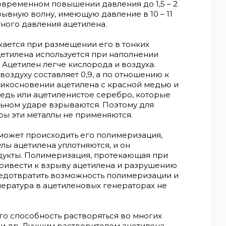
овременном повышении давления до 1,5 – 2
рывную волну, имеющую давление в 10 – 11
ного давления ацетилена.
жается при размещении его в тонких
ацетилена используется при наполнении
Ацетилен легче кислорода и воздуха.
оздуху составляет 0,9, а по отношению к
рикосновении ацетилена с красной медью и
едь или ацетиленистое серебро, которые
ьном ударе взрываются. Поэтому для
ры эти металлы не применяются.
может происходить его полимеризация,
улы ацетилена уплотняются, и он
дукты. Полимеризация, протекающая при
привести к взрыву ацетилена и разрушению
едотвратить возможность полимеризации и
пература в ацетиленовых генераторах не
го способность растворяться во многих
е и др. Лучшим растворителем ацетилена