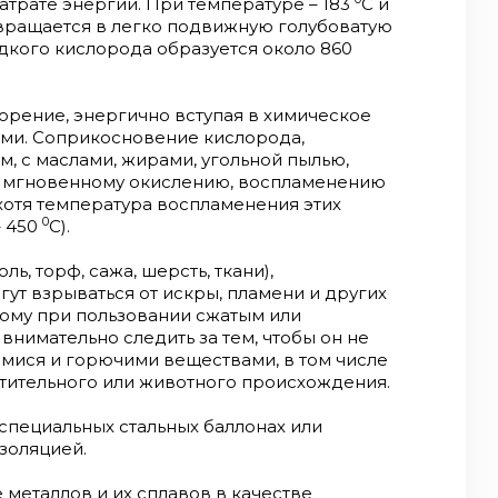
трате энергии. При температуре – 183
С и
евращается в легко подвижную голубоватую
дкого кислорода образуется около 860
орение, энергично вступая в химическое
ми. Соприкосновение кислорода,
, с маслами, жирами, угольной пылью,
х к мгновенному окислению, воспламенению
хотя температура воспламенения этих
0
– 450
С).
ь, торф, сажа, шерсть, ткани),
ут взрываться от искры, пламени и других
тому при пользовании сжатым или
имательно следить за тем, чтобы он не
мися и горючими веществами, в том числе
тительного или животного происхождения.
специальных стальных баллонах или
золяцией.
 металлов и их сплавов в качестве