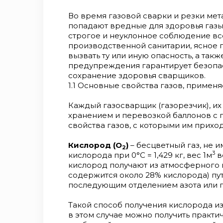
Во время газовой сварки и резки мет
попадают вредные для здоровья газы,
строгое и неуклонное соблюдение вс
производственной санитарии, ясное 
вызвать ту или иную опасность, а та
предупреждения гарантирует безопа
сохранение здоровья сварщиков
.
1.1 Основные свойства газов, примен
Каждый газосварщик (газорезчик), их
хранением и перевозкой баллонов с 
свойства газов, с которыми им приход
Кислород (О
)
– бесцветный газ, не и
2
3
кислорода при 0°С = 1,429 кг, вес 1м
в
кислород получают из атмосферного 
содержится около 28% кислорода) пу
последующим отделением азота или п
Такой способ получения кислорода из
в этом случае можно получить практ