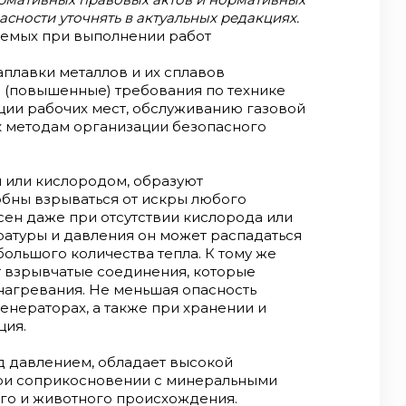
сности уточнять в актуальных редакциях
.
няемых при выполнении работ
аплавки металлов и их сплавов
 (повышенные) требования по технике
ции рабочих мест, обслуживанию газовой
 к методам организации безопасного
м или кислородом, образуют
бны взрываться от искры любого
ен даже при отсутствии кислорода или
ратуры и давления он может распадаться
ольшого количества тепла. К тому же
 взрывчатые соединения, которые
нагревания. Не меньшая опасность
генераторах, а также при хранении и
ция.
д давлением, обладает высокой
при соприкосновении с минеральными
ого и животного происхождения.