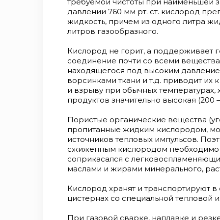
требуемой чистоты при наименьшей за
давлении 760 мм рт. ст. кислород пр
жидкость, причем из одного литра жи
литров газообразного.
Кислород не горит, а поддерживает г
соединение почти со всеми вещества
находящегося под высоким давлением
ворсинками ткани и т.д. приводит и
и взрыву при обычных температурах, 
продуктов значительно высокая (200 
Пористые органические вещества (угол
пропитанные жидким кислородом, мог
источников тепловых импульсов. Поэ
сжиженным кислородом необходимо вн
соприкасался с легковоспламеняющи
маслами и жирами минерального, рас
Кислород хранят и транспортируют в 
цистернах со специальной тепловой и
При газовой сварке, наплавке и резке