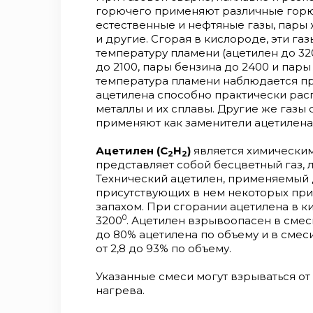
горючего применяют различные горюч
естественные и нефтяные газы, пары 
и другие. Сгорая в кислороде, эти г
температуру пламени (ацетилен до 320
до 2100, пары бензина до 2400 и пар
температура пламени наблюдается пр
ацетилена способно практически рас
металлы и их сплавы. Другие же газы
применяют как заменители ацетилена
Ацетилен (С
Н
)
является химическим
2
2
представляет собой бесцветный газ, 
Технический ацетилен, применяемый д
присутствующих в нем некоторых пр
запахом. При сгорании ацетилена в 
0
3200
. Ацетилен взрывоопасен в смеси
до 80% ацетилена по объему и в смес
от 2,8 до 93% по объему.
Указанные смеси могут взрываться от
нагрева.