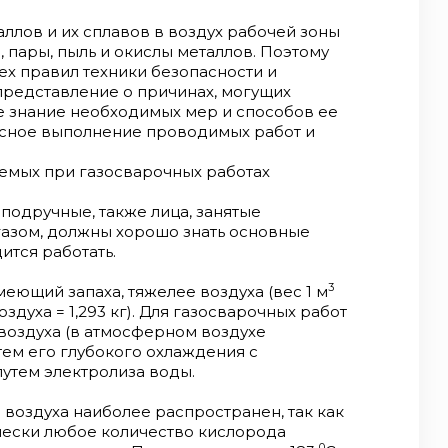
аллов и их сплавов в воздух рабочей зоны
 пары, пыль и окислы металлов. Поэтому
ех правил техники безопасности и
представление о причинах, могущих
кже знание необходимых мер и способов ее
сное выполнение проводимых работ и
яемых при газосварочных работах
 подручные, также лица, занятые
газом, должны хорошо знать основные
ится работать.
3
меющий запаха, тяжелее воздуха (вес 1 м
оздуха = 1,293 кг). Для газосварочных работ
воздуха (в атмосферном воздухе
тем его глубокого охлаждения с
утем электролиза воды.
 воздуха наиболее распространен, так как
ически любое количество кислорода
0