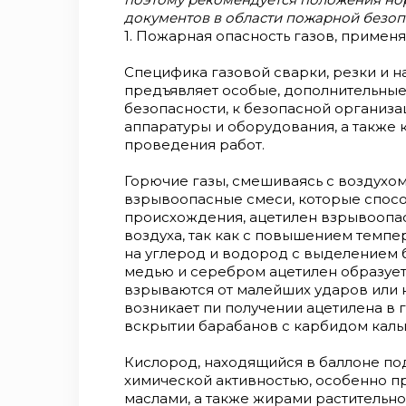
документов в области пожарной безопа
1. Пожарная опасность газов, приме
Специфика газовой сварки, резки и н
предъявляет особые, дополнительные
безопасности, к безопасной организа
аппаратуры и оборудования, а также
проведения работ.
Горючие газы, смешиваясь с воздухо
взрывоопасные смеси, которые спосо
происхождения, ацетилен взрывоопас
воздуха, так как с повышением темпе
на углерод и водород с выделением б
медью и серебром ацетилен образует
взрываются от малейших ударов или 
возникает пи получении ацетилена в 
вскрытии барабанов с карбидом каль
Кислород, находящийся в баллоне по
химической активностью, особенно 
маслами, а также жирами растительн