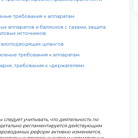
вные требования к аппаратам
х аппаратов и баллонов с газами, защита
епловых источников
 газоподводящих шлангов
новные требования к аппаратам
арке, требования к «держателям»
 следует учитывать, что деятельность по
детально регламентируется действующим
 проводимых реформ активно изменяется,
рмативных правовых актов и нормативных