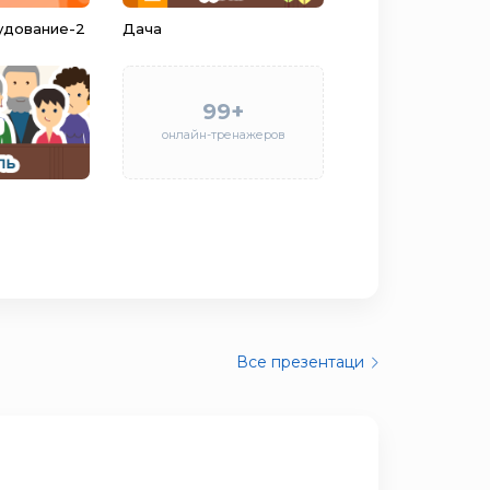
удование-2
Дача
99+
онлайн-тренажеров
Все презентаци