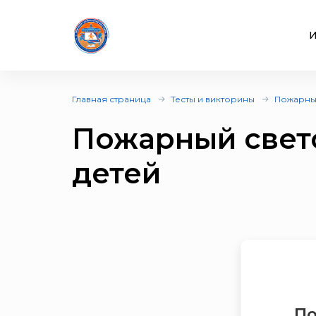
И
Главная страница
Тесты и викторины
Пожарный
Пожарный свет
детей