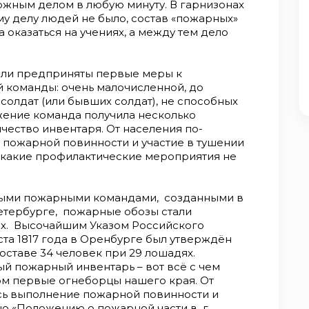
ложным делом в любую минуту. В гарнизонах
у делу людей не было, состав «пожарных»
 оказаться на учениях, а между тем дело
были предприняты первые меры к
 команды: очень малочисленной, до
солдат (или бывших солдат), не способных
жение команда получила несколько
чество инвентаря. От населения по-
пожарной повинности и участие в тушении
икакие профилактические мероприятия не
ыми пожарными командами, созданными в
Петербурге, пожарные обозы стали
ях. Высочайшим Указом Российского
ста 1817 года в Оренбурге был утверждён
ставе 34 человек при 29 лошадях.
ый пожарный инвентарь – вот всё с чем
ом первые огнеборцы нашего края. От
сь выполнение пожарной повинности и
но «Положению о пожарной части в г.