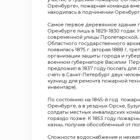
Оренбурге», пожарная команда вме
находилась в подчинении Оренбург
Самое первое деревянное здание г
Оренбурге лишь в 1829-1830 годах. 
современной улицы Пролетарской,
Областного государственного архив
появилась 1875 г. (вторая 1888 г, тр
организации защиты города и губе
военном губернаторе Василии Перовс
предложил в 1837 году послать для
счёт» в Санкт-Петербург двух чело
кузницу для ремонта пожарной техн
инвентаря).
По состоянию на 1845-й год пожар
Оренбурге, а в уездных Орске, Бузу
солдаты местных инвалидских коман
гораздо позже. К 1853 году пожарны
казны, получив обособленный от по
Сложности водоснабжения и нехват