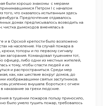
рая были хорошо знакомы с мерами
принимавшимися Петром I с началом
з того, что оказалось испытанным здесь
Оренбурга. Предпочтение отдавалось
янных домах предписывалось возводить на
н; чистка дымоходов вменялась в
е и в Орской крепости было возложено
стах на население. На случай пожара в
, крюки, топоры и по первому сигналу
там загорания. Командовал тушением тот,
ибо офицер, либо одни из местных жителей,
ась к тому, чтобы спасти людей и их
уться и распространиться. Среди мер
кая, как, как шествие вокруг домов, до
ами изображавшими святых заступников.
ковь усиленно внушала: бороться с огнем
 в наказание за грехи людские.
ления в тушении пожаров пользу приносило,
жно было умело тушить пожар, требовалось