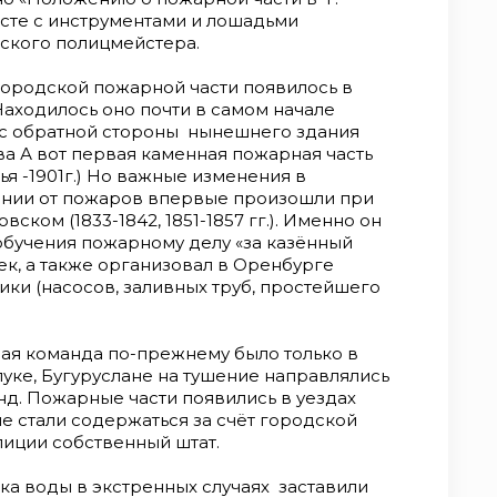
сте с инструментами и лошадьми
ского полицмейстера.
ородской пожарной части появилось в
Находилось оно почти в самом начале
 с обратной стороны нынешнего здания
а А вот первая каменная пожарная часть
етья -1901г.) Но важные изменения в
рнии от пожаров впервые произошли при
ком (1833-1842, 1851-1857 гг.). Именно он
 обучения пожарному делу «за казённый
век, а также организовал в Оренбурге
ики (насосов, заливных труб, простейшего
ная команда по-прежнему было только в
луке, Бугуруслане на тушение направлялись
д. Пожарные части появились в уездах
е стали содержаться за счёт городской
лиции собственный штат.
ка воды в экстренных случаях заставили