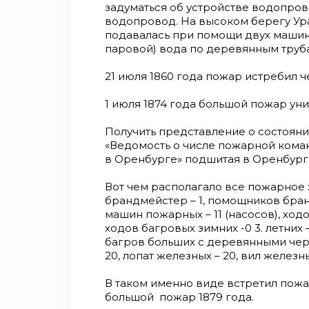
задуматься об устройстве водопров
водопровод. На высоком берегу Ур
подавалась при помощи двух машин,
паровой) вода по деревянным труб
21 июля 1860 года пожар истребил ч
1 июля 1874 года большой пожар ун
Получить представление о состоянии
«Ведомость о числе пожарной кома
в Оренбурге» подшитая в Оренбург
Вот чем располагало все пожарное х
брандмейстер – 1, помощников бранд
машин пожарных – 11 (насосов), ходов 
ходов багровых зимних -0 3. летних –
багров больших с деревянными черен
20, лопат железных – 20, вил железн
В таком именно виде встретил пож
большой пожар 1879 года.