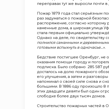
переправах тут же выросли почти в 
Пожар 1879 года стал серьёзным п
раз задуматься о пожарной безопас
распоряжение, согласно которому р
каменные дома, а широкая улица У
стала первым официально утвержд
Однако на деле, по свидетельству 
полнился саманными и деревянным
готовыми вспыхнуть в одночасье…»
Бедствие постигшее Оренбург, не о
оказания помощи городу и погорел
подписка. Было собрано 285 587 руб
досталось на долю пожарного обоза
его улучшения, а затем и разговоры
напоминал о своей силе снова и сн
большими. В 1886 оду произошло 8 пожа
этих двадцати девяти был один огр
слободке более двух тысяч домов.
Строительство пожарных частей в О