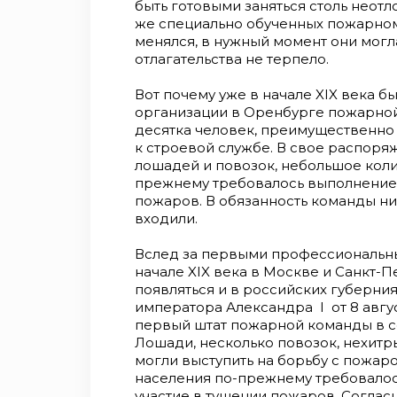
быть готовыми заняться столь неот
же специально обученных пожарном
менялся, в нужный момент они могла
отлагательства не терпело.
Вот почему уже в начале XIX века 
организации в Оренбурге пожарной
десятка человек, преимущественно 
к строевой службе. В свое распоря
лошадей и повозок, небольшое коли
прежнему требовалось выполнение 
пожаров. В обязанность команды н
входили.
Вслед за первыми профессиональн
начале XIX века в Москве и Санкт-
появляться и в российских губерни
императора Александра I от 8 авгу
первый штат пожарной команды в со
Лошади, несколько повозок, нехитр
могли выступить на борьбу с пожар
населения по-прежнему требовало
участие в тушении пожаров. Соглас