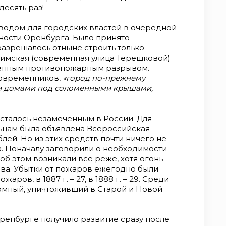
десять раз!
оводом для городских властей в очередной
ности Оренбурга. Было принято
азрешалось отныне строить только
фимская (современная улица Терешковой)
ённым противопожарным разрывом.
современников,
«город по-прежнему
и домами под соломенными крышами,
.
сталось незамеченным в России. Для
ьцам была объявлена Всероссийская
лей. Но из этих средств почти ничего не
. Поначалу заговорили о необходимости
 об этом возникали все реже, хотя огонь
ова. Убытки от пожаров ежегодно были
ров, в 1887 г. – 27, в 1888 г. – 29. Среди
омный, уничтоживший в Старой и Новой
ренбурге получило развитие сразу после