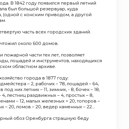
ода. В 1842 году появился первый летний
ала был большой резервуар, куда
 (одной с конским приводом, а другой
ам.
етвертую часть всех городских зданий.
ичтожил около 600 домов.
 пожарной части тех лет, позволяет
нды, лошадей и инструментов, находящихся
ском областном архиве.
озяйство города в 1877 году:
мейстера – 2, рабочих – 78, лошадей – 64,
под них летних – 11, зимних, - 8, бочек – 18,
 4, лестниц раздвижных – 4, простых – 8,
ами – 12, малых железных = 20, топоров –
ых – 20, ломов – 20, ведер каменных – 22…
арный обоз Оренбурга страшную беду