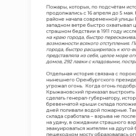
Пожары, которых, по подсчётам ист
продолжались с 16 апреля до 5 мая.
районе начала современной улицы Г
западном ветре быстро охватывал це
страшном бедствии в 1911 году исс
на краю города, быстро перескакива
возможности всякого отступления. П
города, быстро расширилась к юго-во
представляла из себя, целое море огн
домов, 292 лавки с кладовыми, постр
Отдельная история связана с порох
нынешнего Оренбургского президен
угрожал огонь. Когда огонь подобра
Крыжановский приказал выстроить «
сделать генерал-губернатору, исто
бревенчатой крыши склада положил
дней поливали водой пожарные. Та
склада сработала – взрыва не посл
на удачу, в ожидании страшного вз
эвакуироваться жителям на другой б
пешеходном мосту образовалась ог