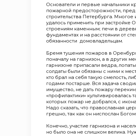
Основатели и первые начальники к
пожарной предосторожности, пред
строительства Петербурга. Многое и
удалось применить при застройке 
строениям каменным; печи в дерев
фундаментах и на расстоянии от сте
обязанности домовладельцам.
Бремя тушения пожаров в Оренбург
поначалу на гарнизон, а в других ме
гарнизоне припасали ведра, лопаты
солдаты были обязаны с ними к мес
кто брал на себя такую смелость, л
годами постарше. Вся задача сводил
имущество, не дать пожару перекин
«профилактики» культивировалась та
которых пожар не добрался, с икон
Надо сказать, что православная цер
грешно, так как он ниспослан Богом
Конечно, участие гарнизона и насе
но было она не слишком велика. Ну