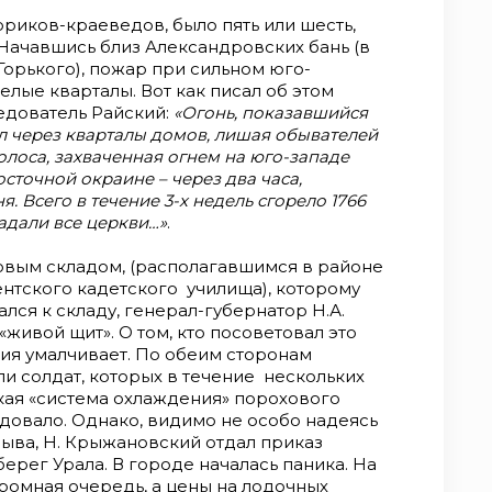
ориков-краеведов, было пять или шесть,
 Начавшись близ Александровских бань (в
орького), пожар при сильном юго-
лые кварталы. Вот как писал об этом
ледователь Райский:
«Огонь, показавшийся
л через кварталы домов, лишая обывателей
олоса, захваченная огнем на юго-западе
сточной окраине – через два часа,
я. Всего в течение 3-х недель сгорело 1766
адали все церкви…»
.
овым складом, (располагавшимся в районе
тского кадетского училища), которому
лся к складу, генерал-губернатор Н.А.
живой щит». О том, кто посоветовал это
рия умалчивает. По обеим сторонам
и солдат, которых в течение нескольких
кая «система охлаждения» порохового
едовало. Однако, видимо не особо надеясь
рыва, Н. Крыжановский отдал приказ
ерег Урала. В городе началась паника. На
ромная очередь, а цены на лодочных