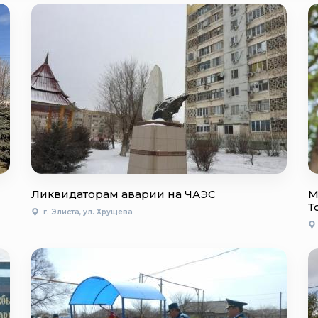
Ликвидаторам аварии на ЧАЭС
М
Т
г. Элиста, ул. Хрущева