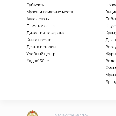
Субъекты
Ново
Музеи и памятные места
Энци
Аллея славы
Библ
Память и слава
Наук
Династии пожарных
Культ
Книга памяти
Для п
День в истории
Вирт
Учебный центр
Журн
#вдпо130лет
Виде
Филь
Муль
Бран
© 2018-2026, «ВДПО»