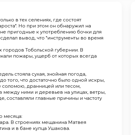
лько в тех селениях, где состоят
роста". Но при этом он обнаружил на
 не­ пригодные к употреблению бочки для
 сделал вывод, что "инструменты во время
х городов Тобольской губернии. В
кали пожары, ущерб от которых всегда
ель стояла сухая, зной­ная погода,
 того, что до­статочно было одной искры,
е соломою, дранницей или тесом,
ов между ними и деревьев на улицах, ветры,
е, составляли главные причины и частоту
о месяца:
ара. В строениях ме­щанина Матвея
тина и в бане купца Ушакова.