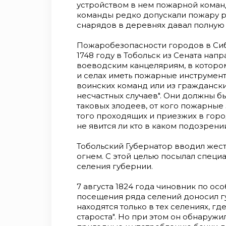
устрой­ством в нем пожарной коман
команды редко допускали пожару ра
снарядов в деревнях давал пол­ную
Пожаробезопасности городов в Сиби
1748 году в Тобольск из Сената нап
воеводским канцеляриям, в которо
и селах иметь пожарные инструмент
воинских команд или из гражданск
несчастных случаев". Они должны был
таковых злодеев, от кого пожарные
того проходящих и приезжих в горо
не явится ли кто в каком подозрении
Тобольский Губернатор вводил жес
огнем. С этой целью посылал специ
селения губернии.
7 августа 1824 года чиновник по о
посещения ряда селений доносил г
находятся только в тех селениях, г
староста". Но при этом он обнаружил