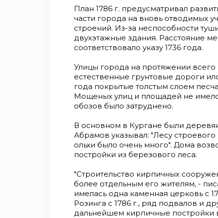
План 1786 г. предусматривал развити
части города на вновь отводимых уча
строений. Из-за неспособности туш
двухэтажные зда­ния. Расстояние м
соот­ветствовало указу 1736 года.
Улицы города на протяжении всего 
естественные грунтовые дороги ило
года покрытые толстым слоем песчан
Мощеных улиц и площадей не имело
обозов было затруднено.
В основном в Кургане были деревян
Абрамов указывал: "Лесу строевого 
ольхи было очень много". Дома возв
постройки из березового леса.
"Строительство кирпичных сооружен
более отдельным его жителям, - писа
имелась одна каменная церковь с 17
Розинга с 1786 г., ряд подвалов и др
дальнейшем кир­пичные постройки в