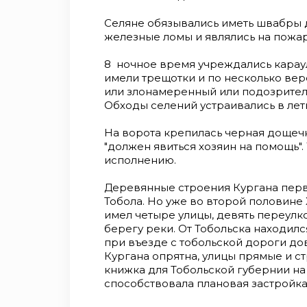
Селяне обязывались иметь швабры д
железные ломы и являлись на пожа
8 ночное время учреждались караул
имели трещотки и по несколько вере
или злонамеренный или по­дозритель
Обходы селе­ний устраивались в ле
На ворота крепилась черная дощечк
"должен явиться хозяин на помощь".
исполнению.
Деревянные строения Кургана перво
Тобола. Но уже во второй половине X
имел четыре улицы, девять пе­реулк
берегу реки. От Тобольска находился
при въезде с тобольской дороги до
Кургана опрятна, улицы прямые и ст
книжка для Тобольской губернии на
способствовала пла­новая застройк