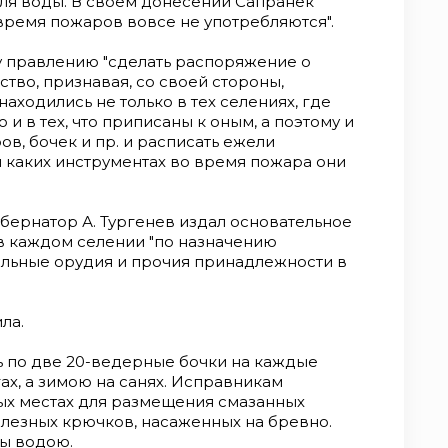
ля воды. В своем донесе­нии Сапранек
время по­жаров вовсе не употребляются".
 правлению "сделать распоряжение о
во, при­знавая, со своей стороны,
находились не только в тех селениях, где
и в тех, что приписаны к оным, а поэто­му и
ов, бочек и пр. и расписать ежели
 каких инструментах во время пожара они
убернатор А. Тургенев издал основательное
в каж­дом селении "по назначению
ельные орудия и прочия принадлежности в
ла.
 по две 20-ведерные боч­ки на каждые
ах, а зимою на санях. Исправникам
ных местах для размещения смазанных
железных крючков, насаженных на бревно.
ы водою.