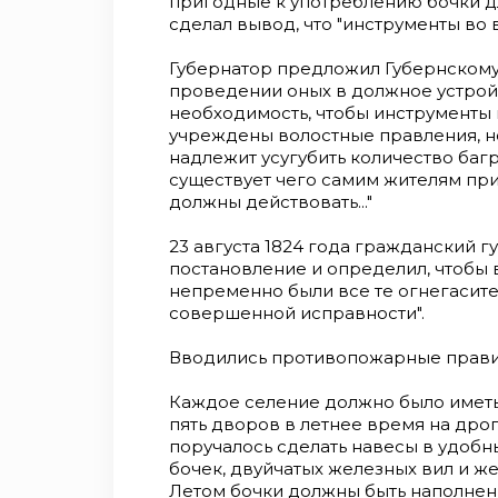
пригодные к употреблению бочки д
сделал вывод, что "инструменты во 
Губернатор предложил Губернскому
проведении оных в должное устройст
необходимость, чтобы инструмен­ты 
учреждены воло­стные правления, но 
надлежит усугубить количество багр
существует чего самим жителям при
должны действовать..."
23 августа 1824 года гражданский г
постановление и определил, чтобы 
непременно были все те огнегасит
совершенной ис­правности".
Вводились противопожарные прави
Каждое селение должно было иметь
пять дворов в летнее время на дрог
поручалось сделать навесы в удоб
бочек, двуйчатых желез­ных вил и 
Летом бочки должны быть наполнен