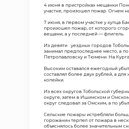
4 июня в пристройках мещанки Пон
участке, произошел пожар. Огнем н
7 июня, в первом участке у купца Б
произошел пожар, от которого сгоре
вещами, а у последней — флигель.
Из девяти уездных городов Тоболь
занимал предпоследнее место, а по
Петропавловску и Тюмени. На Курга
Высоким оставался ежегодный убыто
составлял более двух рублей, а для 
копейки.
Из всех округов Тобольской губерн
округе, затем в Ишимском и Омском
округ следовал за Омс­ким, а по убы
Сельские пожары истребляли больш
горожанин терпел от пожара в неско
объяснялось более зна­чительным с