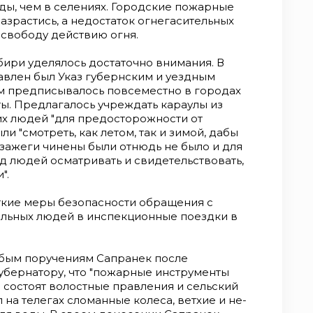
ды, чем в селениях. Городские пожарные
зрастись, а не­достаток огнегасительных
 свободу действию огня.
ри уделялось достаточ­но внимания. В
равлен был Указ гу­бернским и уездным
м пред­писывалось повсеместно в городах
ы. Предлагалось учреждать караулы из
их людей "для предосторожности от
и "смотреть, как ле­том, так и зимой, дабы
 зажеги чинены были отнюдь не было и для
д людей осматривать и свидетельствовать,
".
ткие меры безопаснос­ти обращения с
альных людей в инспекционные поездки в
собым поручениям Сапранек после
убернатору, что "пожарные инструменты
де состоят волостные правления и сельский
 на телегах сломанные колеса, ветхие и не­