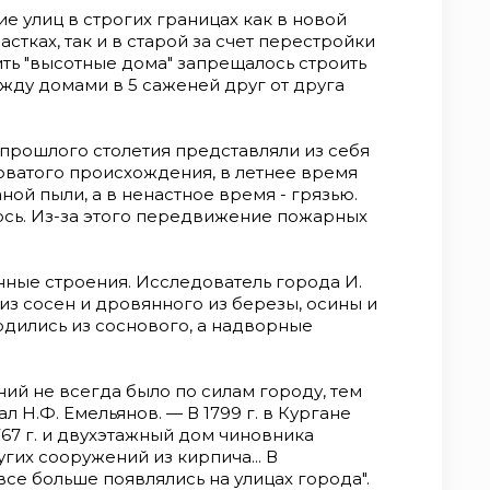
е улиц в строгих грани­цах как в новой
стках, так и в старой за счет перестройки
ить "высотные дома" запрещалось строить
ежду домами в 5 саженей друг от друга
прошлого столетия представляли из себя
ва­того происхождения, в летнее время
ой пыли, а в ненастное время - грязью.
сь. Из-за этого передвижение пожар­ных
ные строения. Исследо­ватель города И.
из сосен и дровянного из березы, осины и
одились из соснового, а надворные
ий не всегда было по си­лам городу, тем
л Н.Ф. Еме­льянов. — В 1799 г. в Кургане
67 г. и двухэтажный дом чиновника
угих сооружений из кирпича... В
се больше появлялись на улицах города".