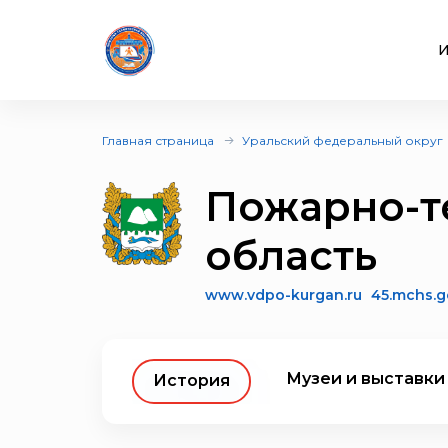
И
Главная страница
Уральский федеральный округ
Пожарно-т
область
www.vdpo-kurgan.ru
45.mchs.g
Музеи и выставки
История