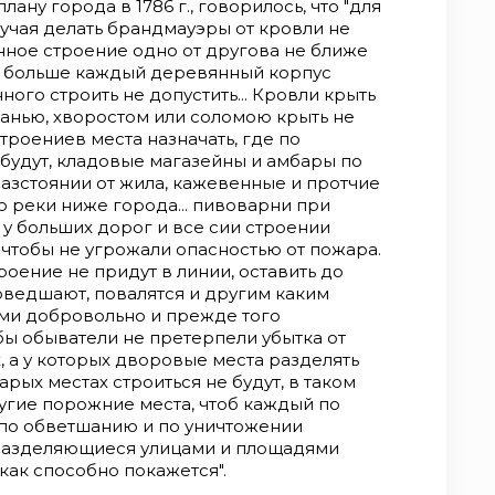
ану города в 1786 г., говорилось, что "для
чая де­лать брандмауэры от кровли не
нное строение одно от другова не ближе
не больше каждый деревянный корпус
нного строить не допустить... Кровли крыть
ранью, хворостом или соломою крыть не
строениев места назначать, где по
будут, кладовые магазейны и амбары по
разстоянии от жила, кажевенные и протчие
ю реки ниже города... пивоварни при
д у больших дорог и все сии строении
 чтобы не угрожа­ли опасностью от пожара.
­ение не придут в линии, оставить до
оведшают, повалятся и другим каким
сами добровольно и прежде того
бы обыватели не претерпели убытка от
 а у которых дворовые мес­та разделять
арых местах строиться не будут, в таком
угие порожние места, чтоб каждый по
 по обветшанию и по уничтожении
 разделяющиеся улицами и площадями
как способно покажется".