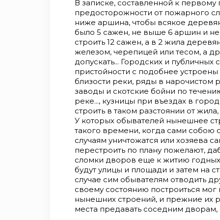
В записке, составленной к первому пл
предосторожности от пожарного слу
ниже аршина, чтобы всякое де­ревя
было 5 сажен, не выше 6 аршин и 
строить 12 сажен, а в 2 жила деревя
железом, черепицей или тесом, а д
допускать... Городских и публичных 
пристойности с подобнее устроены 
близости реки, ряды в нарочистом 
заводы и скотские бойни по течени
реке..., кузницы при въездах в горо
строить в таком разстоянии от жила,
У которых обывателей нынешнее стро
такого времени, когда сами собою 
случаям уничто­жатся или хозяева 
перестроить по плану пожелают, да
сломки дворов еще к житию годных,
будут улицы и площади и затем на ст
случае сим обывателям отводить др
своему состоянию по­строиться мог
нынешних стро­ений, и прежние их
места предавать соседним дворам, 