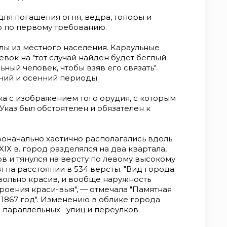
ля погашения огня, вед­ра, топоры и
р по первому требованию.
ы из местного населе­ния. Караульные
вок на "тот случай найден будет беглый
ный человек, чтобы взяв его связать".
тний и осенний периоды.
а с изображением того орудия, с которым
 Указ был обстоятелен и обязателен к
начально хаотично рас­полагались вдоль
IX в. го­род разделялся на два квартала,
ов и тянулся на версту по левому высокому
 на расстоянии в 534 версты. "Вид горо­да
вольно красив, и вообще наружность
роения краси-выя", — отмечала "Памятная
 1867 год". Изменению в облике города
а параллельных улиц и переулков.