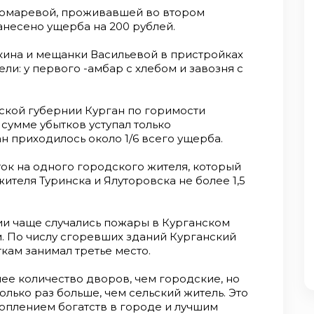
омаревой, проживав­шей во втором
анесено ущерба на 200 рублей.
акина и мещанки Васильевой в пристройках
ли: у первого -амбар с хлебом и завозня с
ской губернии Курган по горимости
 сумме убытков уступал только
н приходилось около 1/6 всего ущерба.
к на одного городс­кого жителя, который
жи­теля Туринска и Ялуторовска не более 1,5
ии чаще случались по­жары в Курганском
. По числу сгоревших зданий Курганский
ткам занимал третье место.
ее количество дворов, чем городские, но
лько раз больше, чем сельский житель. Это
коплением богатств в городе и лучшим