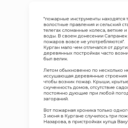
"пожарные инструменты находятся то
волостные правления и сельский ста
телегах сломанные колеса, ветхие и
воды. В своем донесе­нии Сапранек
по­жаров вовсе не употребляются".
Курган мало чем отличался от други
деревянных постройках часто возни
был велик.
Летом обыкновенно по несколько нед
иссушающая деревянные строения до
чтобы возник пожар. Крыши, кры­ты
скученность домов, от­сутствие сад
по­стоянно дующие при любой погод
загораний.
Вот пожарная хроника только одног
3 июня в Кургане случилось три пож
Назарова, в пристройках купца Ваху