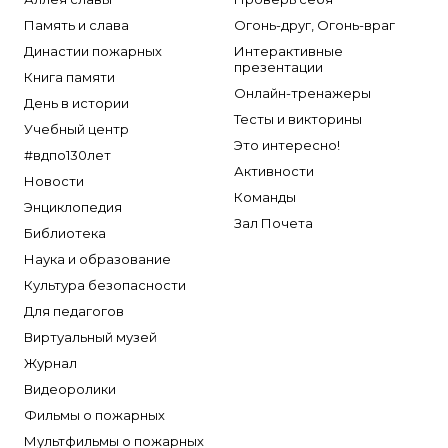
Память и слава
Огонь-друг, Огонь-враг
Династии пожарных
Интерактивные
презентации
Книга памяти
Онлайн-тренажеры
День в истории
Тесты и викторины
Учебный центр
Это интересно!
#вдпо130лет
Активности
Новости
Команды
Энциклопедия
Зал Почета
Библиотека
Наука и образование
Культура безопасности
Для педагогов
Виртуальный музей
Журнал
Видеоролики
Фильмы о пожарных
Мультфильмы о пожарных