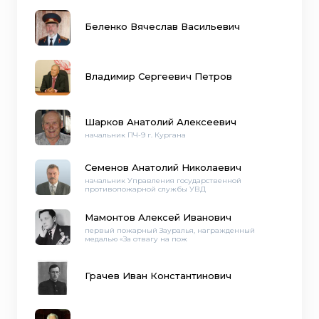
Беленко Вячеслав Васильевич
Владимир Сергеевич Петров
Шарков Анатолий Алексеевич
начальник ПЧ-9 г. Кургана
Семенов Анатолий Николаевич
начальник Управления государственной
противопожарной службы УВД
Мамонтов Алексей Иванович
первый пожарный Зауралья, награжденный
медалью «За отвагу на пож
Грачев Иван Константинович