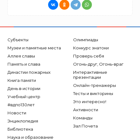
Субъекты
Олимпиады
Музеи и памятные места
Конкурс знатоки
Аллея славы
Проверь себя
Память и слава
Огонь-друг, Огонь-враг
Династии пожарных
Интерактивные
презентации
Книга памяти
Онлайн-тренажеры
День в истории
Тесты и викторины
Учебный центр
Это интересно!
#вдпо130лет
Активности
Новости
Команды
Энциклопедия
Зал Почета
Библиотека
Наука и образование