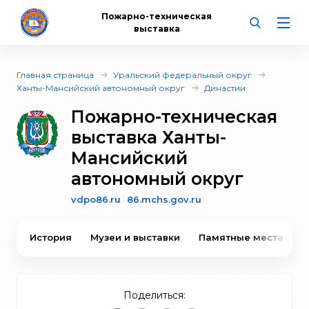
Пожарно-техническая
выставка
Главная страница
Уральский федеральный округ
Ханты-Мансийский автономный округ
Династии
Пожарно-техническая
выставка Ханты-
Мансийский
автономный округ
vdpo86.ru
86.mchs.gov.ru
История
Музеи и выставки
Памятные места
В
Поделиться: