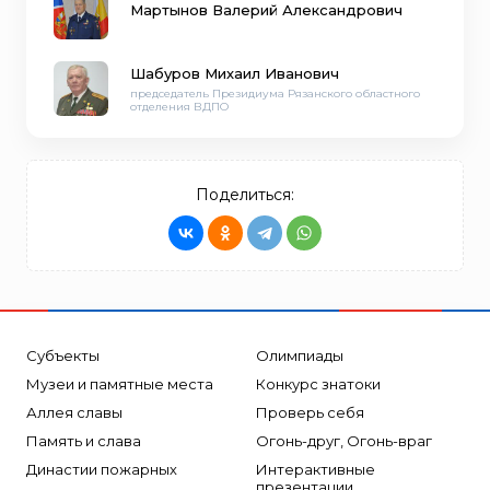
Мартынов Валерий Александрович
Шабуров Михаил Иванович
председатель Президиума Рязанского областного
отделения ВДПО
Поделиться:
Субъекты
Олимпиады
Музеи и памятные места
Конкурс знатоки
Аллея славы
Проверь себя
Память и слава
Огонь-друг, Огонь-враг
Династии пожарных
Интерактивные
презентации