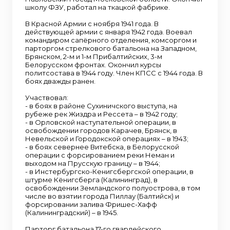
школу ФЗУ, работал на ткацкой фабрике.
В Красной Армии с ноября 1941 года. В
действующей армии с января 1942 года. Воевал
командиром сапёрного отделения, комсоргом и
парторгом стрелкового батальона на Западном,
Брянском, 2-м и 1-м Прибалтийских, 3-м
Белорусском фронтах. Окончил курсы
политсостава в 1944 году. Член КПСС с 1944 года. В
боях дважды ранен.
Участвовал:
- в боях в районе Сухиничского выступа, на
рубеже рек Жиздра и Рессета – в 1942 году;
- в Орловской наступательной операции, в
освобождении городов Карачев, Брянск, в
Невельской и Городокской операциях – в 1943;
- в боях севернее Витебска, в Белорусской
операции с форсированием реки Неман и
выходом на Прусскую границу – в 1944;
- в Инстербургско-Кенигсбергской операции, в
штурме Кёнигсберга (Калининград), в
освобождении Земландского полуострова, в том
числе во взятии города Пиллау (Балтийск) и
форсировании залива Фришес-Хафф
(Калининградский) – в 1945.
Парторг батальона 17-го гвардейского