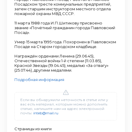
Посадском тресте коммунальных предприятий,
затем старшим инструктором местного отдела
пожарной охраны МВД СССР.
11 марта 1988 года И.П.Шитикову присвоено
звание «Почётный гражданин города Павловский
Посад».
Умер 15 марта 1995 года. Похоронен в Павловском
Посаде на Старом городском кладбище.
Награждён орденами Ленина (29.06.45),
Отечественной войны 1-й степени (11.03.85),
Красной Звезды (19.04.45), медалью «За отвагу»
(25.07.44), другими медалями.
Подробная информация
Если вы обнаружили неточность в статье или у
вас есть материал, которым можно дополнить
статью, напишите нам на адрес электронной
почты:
inteb@mail.ru
Страницы из книги