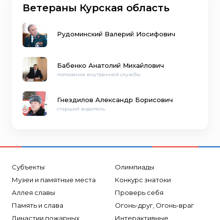
Ветераны Курская область
Рудоминский Валерий Иосифович
Бабенко Анатолий Михайлович
полковник внутренней службы
Гнездилов Александр Борисович
старший водитель
Субъекты
Олимпиады
Музеи и памятные места
Конкурс знатоки
Аллея славы
Проверь себя
Память и слава
Огонь-друг, Огонь-враг
Династии пожарных
Интерактивные