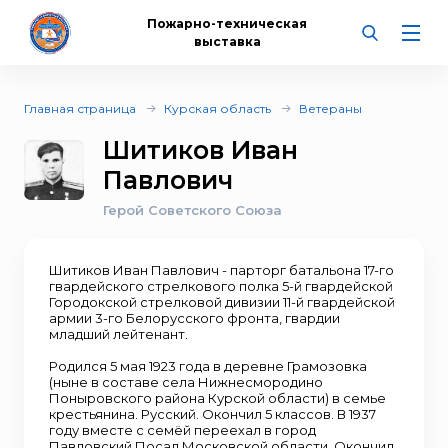
Пожарно-техническая
выставка
Главная страница
Курская область
Ветераны
Шитиков Иван
Павлович
Герой Советского Союза
Шитиков Иван Павлович - парторг батальона 17-го
гвардейского стрелкового полка 5-й гвардейской
Городокской стрелковой дивизии 11-й гвардейской
армии 3-го Белорусского фронта, гвардии
младший лейтенант.
Родился 5 мая 1923 года в деревне Грамозовка
(ныне в составе села Нижнесмородино
Поныровского района Курской области) в семье
крестьянина. Русский. Окончил 5 классов. В 1937
году вместе с семёй переехал в город
Павловский Посад Московской области. Окончил