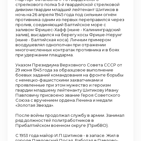
стрелкового полка 5-й гвардейской стрелковой
дивизии гвардии младший лейтенант Шитиков в
ночь на 26 апреля 1945 года под сильным огнём
противника одним из первых переправился через
пролив, соединяющий Балтийское море с
заливом Фришес-Хафф (ныне - Калининградский
залив), высадился на берегу косы Фрише-Нерунг
(ныне - Балтийская коса). Личным примером
воодушевлял однополчан при отражении
многочисленных контратак противника и в боях
при удержании плацдарма.
Указом Президиума Верховного Совета СССР от
29 июня 1945 года за образцовое выполнение
боевых заданий командования на фронте борьбы
с немецко-фашистскими захватчиками и
проявленные при этом мужество и героизм
гвардии младшему лейтенанту Шитикову Ивану
Павловичу присвоено звание Героя Советского
Союза с вручением ордена Ленина и медали
«Золотая Звезда».
После войны продолжал службу в армии. Занимал
ряд должностей политработников в
Прибалтийском военном округе (ПрибВО).
С 1953 года майор И.П.Шитиков - в запасе. Жил в
городе Павловский Посад. Работал в Павлово-