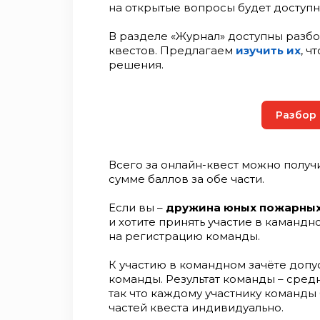
на открытые вопросы будет доступн
В разделе «Журнал» доступны разб
квестов. Предлагаем
изучить их
, ч
решения.
Разбор
Всего за онлайн-квест можно получи
сумме баллов за обе части.
Если вы –
дружина юных пожарных,
и хотите принять участие в камандн
на регистрацию команды.
К участию в командном зачёте доп
команды. Результат команды – сред
так что каждому участнику команды 
частей квеста индивидуально.