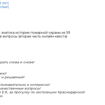
 лет)
слые)
е знатока истории пожарной охраны из 59
е вопросы (вторая часть онлайн-квеста)
рать снова и снова!
ано!
й и решаемый!
 познавательно и интересно!
 качественные вопросы!
 Е.Я., за прогулку по экспозиции Краснодарской
и.