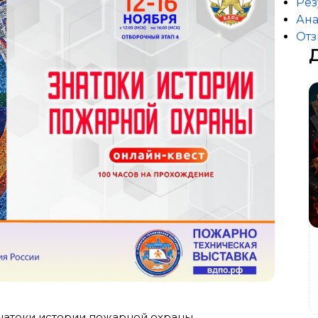
Рез
Ана
От
Знатоки истории пожарной охраны.