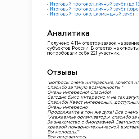
•
Итоговый протокол_личный зачёт (до 18
•
Итоговый протокол_личный зачёт (взро
•
Итоговый протокол_командный зачёт
Аналитика
Получено 4.114 ответов-заявок на звани
субъектов России. В ответах на открыты
попробовали себя 221 участник.
Отзывы
"Вопросы очень интересные, хочется иг
Спасибо за такую возможность! "
Очень интересно! Спасибо!
Сегодня было интересно и не так запут
Спасибо! Квест интересный, доступны
Очень интересно
Продолжайте в том же духе! Все очень
"Уважаемые организаторы, спасибо за
За знакомство с биографией Савицкого
краевой пожарно-технической выставк
Вы молодцы!"
Все понравилось